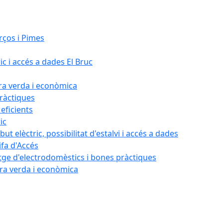
rços i Pimes
ic i accés a dades El Bruc
ora verda i econòmica
pràctiques
 eficients
ic
ut elèctric, possibilitat d'estalvi i accés a dades
ifa d'Accés
tatge d'electrodomèstics i bones pràctiques
ora verda i econòmica