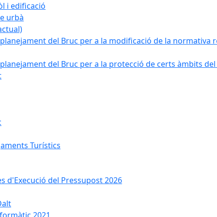
 i edificació
ge urbà
ctual)
planejament del Bruc per a la modificació de la normativa re
planejament del Bruc per a la protecció de certs àmbits del
t
c
jaments Turístics
ses d'Execució del Pressupost 2026
Dalt
nformàtic 2021