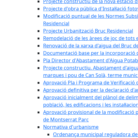
Projecte constructiu de la nova estació 
Projecte d'obra pública d'Instal·lació fo
Modificació puntual de les Normes Subsidi
Residencial
Projecte Urbanització Bruc Residencial
Remodelació de les àrees de joc de tots e
Renovació de la xarxa d'aigua del Bruc de
Documentació base per la incorporació d
Pla Director d'Abastament d'Aigua Potab
Projecte constructiu. Abastament d'aigua 
marques i pou de Can Solà, terme munici
Aprovació Pla i Programa de Verificació 
Aprovació definitiva per la declaració d'
Aprovació inicialment del plànol de delim
població, les edificacions i les instal·laci
Aprovació provisional de la modificació 
de Montserrat Parc
Normativa d'urbanisme
Ordenança municipal reguladora de la