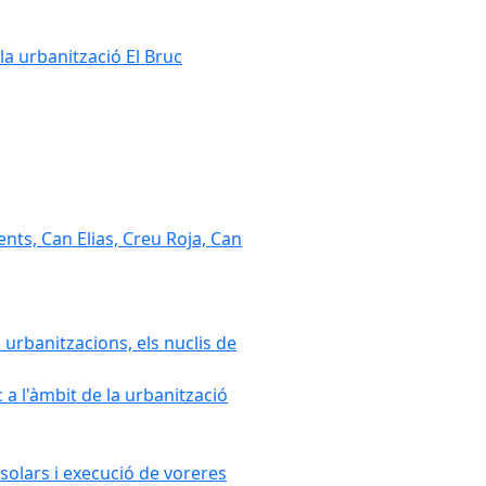
la urbanització El Bruc
nts, Can Elias, Creu Roja, Can
 urbanitzacions, els nuclis de
a l'àmbit de la urbanització
solars i execució de voreres