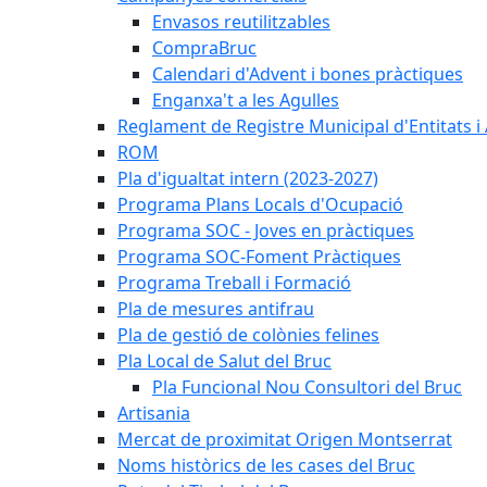
Envasos reutilitzables
CompraBruc
Calendari d'Advent i bones pràctiques
Enganxa't a les Agulles
Reglament de Registre Municipal d'Entitats i
ROM
Pla d'igualtat intern (2023-2027)
Programa Plans Locals d'Ocupació
Programa SOC - Joves en pràctiques
Programa SOC-Foment Pràctiques
Programa Treball i Formació
Pla de mesures antifrau
Pla de gestió de colònies felines
Pla Local de Salut del Bruc
Pla Funcional Nou Consultori del Bruc
Artisania
Mercat de proximitat Origen Montserrat
Noms històrics de les cases del Bruc