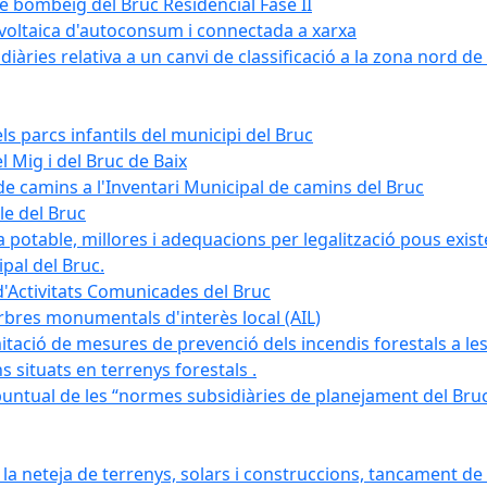
de bombeig del Bruc Residencial Fase II
tovoltaica d'autoconsum i connectada a xarxa
àries relativa a un canvi de classificació a la zona nord de 
ls parcs infantils del municipi del Bruc
l Mig i del Bruc de Baix
e camins a l'Inventari Municipal de camins del Bruc
le del Bruc
potable, millores i adequacions per legalització pous existe
pal del Bruc.
d'Activitats Comunicades del Bruc
arbres monumentals d'interès local (AIL)
itació de mesures de prevenció dels incendis forestals a les
ons situats en terrenys forestals .
puntual de les “normes subsidiàries de planejament del Bruc 
 neteja de terrenys, solars i construccions, tancament de 