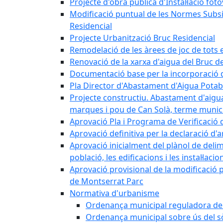
Projecte d'obra pública d'Instal·lació fo
Modificació puntual de les Normes Subsidi
Residencial
Projecte Urbanització Bruc Residencial
Remodelació de les àrees de joc de tots e
Renovació de la xarxa d'aigua del Bruc de
Documentació base per la incorporació d
Pla Director d'Abastament d'Aigua Potab
Projecte constructiu. Abastament d'aigua 
marques i pou de Can Solà, terme munici
Aprovació Pla i Programa de Verificació 
Aprovació definitiva per la declaració d'
Aprovació inicialment del plànol de delim
població, les edificacions i les instal·laci
Aprovació provisional de la modificació 
de Montserrat Parc
Normativa d'urbanisme
Ordenança municipal reguladora de la
Ordenança municipal sobre ús del sòl