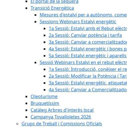
El portal de la sequera
Transició Energètica
Mesures d'estalvi per a autònoms, come
Sessions Webinars Estalvi energètic
1a Sessió: Estalvi amb el Rebut elèctr
2a Sessió: Canviar potència i tarifa
3a Sessió: Canviar a comercialitzad
4a Sessió: Estalvi energètic i bones 
5a Sessió: Estalvi energètic i aparells
Sessió Webinars Estalvi en el rebut elèctr
1a Sessió: Introducció, conèixer el reb
2a Sessió: Modificar la Potència i Tar
3a Sessió: Estalvi energètic, etique
4a Sessió: Canviar a Comercialitzad
Oleoturisme
Bruquetíssim
Catàleg Arbres d'interès local
Campanya Tovalloletes 2026
Grups de Treball i Comissions Oficials