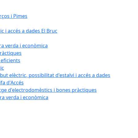
rços i Pimes
ic i accés a dades El Bruc
ora verda i econòmica
pràctiques
 eficients
ic
ut elèctric, possibilitat d'estalvi i accés a dades
ifa d'Accés
tatge d'electrodomèstics i bones pràctiques
ora verda i econòmica