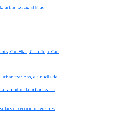
la urbanització El Bruc
nts, Can Elias, Creu Roja, Can
 urbanitzacions, els nuclis de
a l'àmbit de la urbanització
solars i execució de voreres