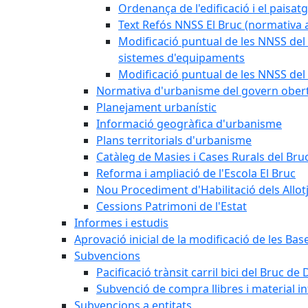
Ordenança de l'edificació i el paisat
Text Refós NNSS El Bruc (normativa a
Modificació puntual de les NNSS del 
sistemes d'equipaments
Modificació puntual de les NNSS del 
Normativa d'urbanisme del govern ober
Planejament urbanístic
Informació geogràfica d'urbanisme
Plans territorials d'urbanisme
Catàleg de Masies i Cases Rurals del Bru
Reforma i ampliació de l'Escola El Bruc
Nou Procediment d'Habilitació dels Allot
Cessions Patrimoni de l'Estat
Informes i estudis
Aprovació inicial de la modificació de les Ba
Subvencions
Pacificació trànsit carril bici del Bruc de 
Subvenció de compra llibres i material i
Subvencions a entitats