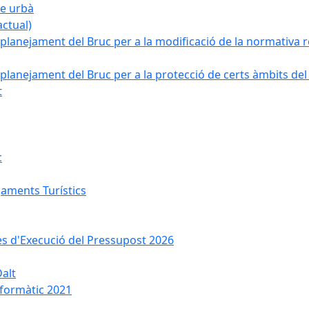
ge urbà
ctual)
planejament del Bruc per a la modificació de la normativa re
planejament del Bruc per a la protecció de certs àmbits del
t
c
jaments Turístics
ses d'Execució del Pressupost 2026
Dalt
nformàtic 2021