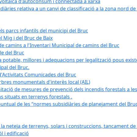
tovoltaica d'autoconsum i connectada a xarxa
àries relativa a un canvi de classificació a la zona nord de 
ls parcs infantils del municipi del Bruc
l Mig i del Bruc de Baix
e camins a l'Inventari Municipal de camins del Bruc
le del Bruc
potable, millores i adequacions per legalització pous existe
pal del Bruc.
d'Activitats Comunicades del Bruc
arbres monumentals d'interès local (AIL)
itació de mesures de prevenció dels incendis forestals a les
ons situats en terrenys forestals .
puntual de les “normes subsidiàries de planejament del Bruc 
 neteja de terrenys, solars i construccions, tancament de 
 i edificació