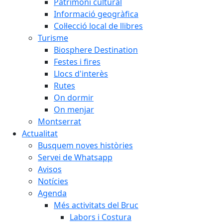
Patrimoni cultural
Informació geogràfica
Col·lecció local de llibres
Turisme
Biosphere Destination
Festes i fires
Llocs d'interès
Rutes
On dormir
On menjar
Montserrat
Actualitat
Busquem noves històries
Servei de Whatsapp
Avisos
Notícies
Agenda
Més activitats del Bruc
Labors i Costura