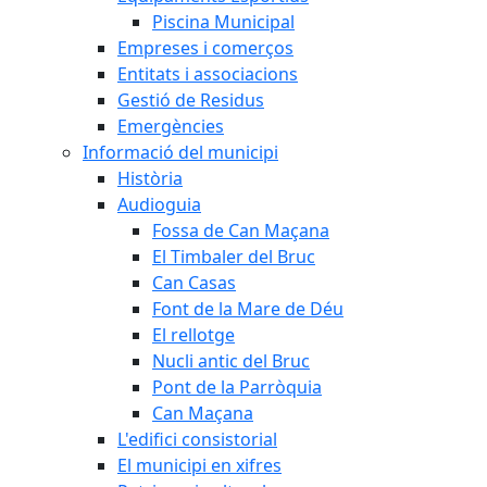
Piscina Municipal
Empreses i comerços
Entitats i associacions
Gestió de Residus
Emergències
Informació del municipi
Història
Audioguia
Fossa de Can Maçana
El Timbaler del Bruc
Can Casas
Font de la Mare de Déu
El rellotge
Nucli antic del Bruc
Pont de la Parròquia
Can Maçana
L'edifici consistorial
El municipi en xifres