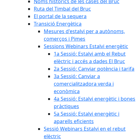
Noms històrics de les cases del Bruc
Ruta del Timbal del Bruc
El portal de la sequera
Transició Energètica
Mesures d'estalvi per a autònoms,
comerços i Pimes
Sessions Webinars Estalvi energètic
1a Sessió: Estalvi amb el Rebut
elèctric i accés a dades El Bruc
2a Sessió: Canviar potència i tarifa
3a Sessió: Canviar a
comercialitzadora verda i
econòmica
4a Sessió: Estalvi energètic i bones
pràctiques
5a Sessió: Estalvi energètic i
aparells eficients
Sessió Webinars Estalvi en el rebut
elèctric