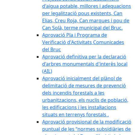
d'aigua potable, millores i adequacions
per legalització pous existents, Can
Elias, Creu Roja, Can marques i pou de
Can Solà, terme municipal del Bruc.
Aprovació Pla i Programa de
Verificació d'Activitats Comunicades
del Bruc
Aprovació definitiva per la declaració
d'arbres monumentals d'interès local
(AIL)
Aprovació inicialment del plànol de
delimitació de mesures de prevenció
dels incendis forestals a les
urbanitzacions, els nuclis de població,
les edificacions i les instal·lacions
situats en terrenys forestals .
Aprovació provisional de la modificació
puntual de les “normes subsidiàries de