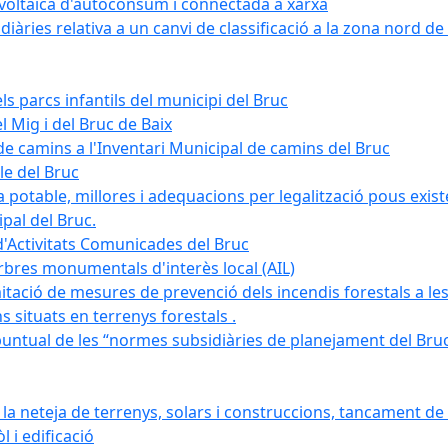
tovoltaica d'autoconsum i connectada a xarxa
àries relativa a un canvi de classificació a la zona nord de 
ls parcs infantils del municipi del Bruc
l Mig i del Bruc de Baix
e camins a l'Inventari Municipal de camins del Bruc
le del Bruc
potable, millores i adequacions per legalització pous existe
pal del Bruc.
d'Activitats Comunicades del Bruc
arbres monumentals d'interès local (AIL)
itació de mesures de prevenció dels incendis forestals a les
ons situats en terrenys forestals .
puntual de les “normes subsidiàries de planejament del Bruc 
 neteja de terrenys, solars i construccions, tancament de 
 i edificació