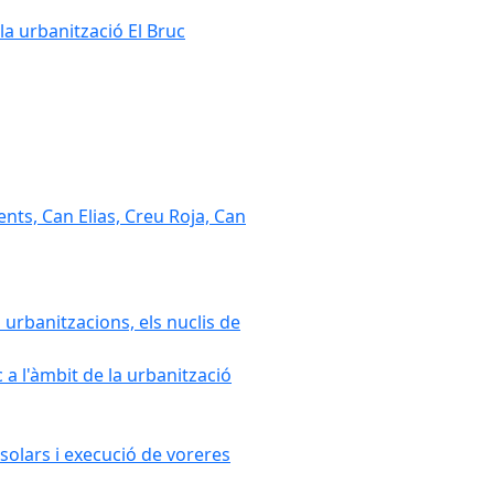
la urbanització El Bruc
nts, Can Elias, Creu Roja, Can
 urbanitzacions, els nuclis de
a l'àmbit de la urbanització
solars i execució de voreres