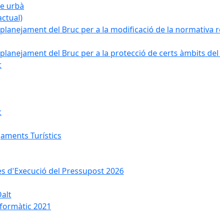
ge urbà
ctual)
planejament del Bruc per a la modificació de la normativa re
planejament del Bruc per a la protecció de certs àmbits del
t
c
jaments Turístics
ses d'Execució del Pressupost 2026
Dalt
nformàtic 2021