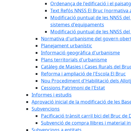
Ordenança de l'edificació i el paisat
Text Refós NNSS El Bruc (normativa a
Modificació puntual de les NNSS del 
sistemes d'equipaments
Modificació puntual de les NNSS del 
Normativa d'urbanisme del govern ober
Planejament urbanístic
Informació geogràfica d'urbanisme
Plans territorials d'urbanisme
Catàleg de Masies i Cases Rurals del Bru
Reforma i ampliació de l'Escola El Bruc
Nou Procediment d'Habilitació dels Allot
Cessions Patrimoni de l'Estat
Informes i estudis
Aprovació inicial de la modificació de les Ba
Subvencions
Pacificació trànsit carril bici del Bruc de 
Subvenció de compra llibres i material i
Subvencions a entitats