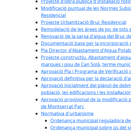
Projecte d'obra pública d'Instal·lació fo
Modificació puntual de les Normes Subsidi
Residencial
Projecte Urbanització Bruc Residencial
Remodelació de les àrees de joc de tots e
Renovació de la xarxa d'aigua del Bruc de
Documentació base per la incorporació d
Pla Director d'Abastament d'Aigua Potab
Projecte constructiu. Abastament d'aigua 
marques i pou de Can Solà, terme munici
Aprovació Pla i Programa de Verificació 
Aprovació definitiva per la declaració d'
Aprovació inicialment del plànol de delim
població, les edificacions i les instal·laci
Aprovació provisional de la modificació 
de Montserrat Parc
Normativa d'urbanisme
Ordenança municipal reguladora de la
Ordenança municipal sobre ús del sòl