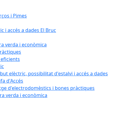
rços i Pimes
ic i accés a dades El Bruc
ora verda i econòmica
pràctiques
 eficients
ic
ut elèctric, possibilitat d'estalvi i accés a dades
ifa d'Accés
tatge d'electrodomèstics i bones pràctiques
ora verda i econòmica