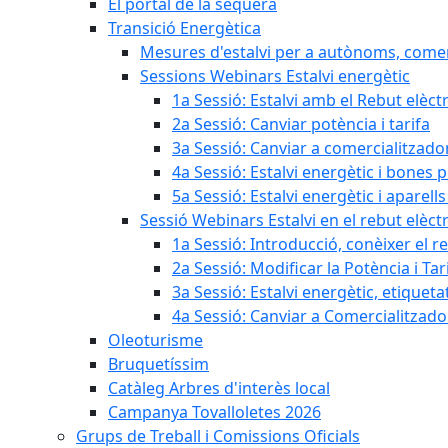
El portal de la sequera
Transició Energètica
Mesures d'estalvi per a autònoms, come
Sessions Webinars Estalvi energètic
1a Sessió: Estalvi amb el Rebut elèctr
2a Sessió: Canviar potència i tarifa
3a Sessió: Canviar a comercialitzad
4a Sessió: Estalvi energètic i bones 
5a Sessió: Estalvi energètic i aparells
Sessió Webinars Estalvi en el rebut elèctr
1a Sessió: Introducció, conèixer el reb
2a Sessió: Modificar la Potència i Tar
3a Sessió: Estalvi energètic, etique
4a Sessió: Canviar a Comercialitzad
Oleoturisme
Bruquetíssim
Catàleg Arbres d'interès local
Campanya Tovalloletes 2026
Grups de Treball i Comissions Oficials