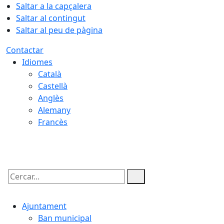
Saltar a la capçalera
Saltar al contingut
Saltar al peu de pàgina
Contactar
Idiomes
Català
Castellà
Anglès
Alemany
Francès
09.08.2026 | 13:54
Cercar:
Ajuntament
Ban municipal