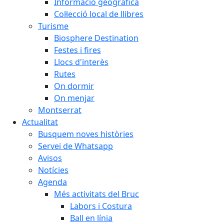
Informació geogràfica
Col·lecció local de llibres
Turisme
Biosphere Destination
Festes i fires
Llocs d'interès
Rutes
On dormir
On menjar
Montserrat
Actualitat
Busquem noves històries
Servei de Whatsapp
Avisos
Notícies
Agenda
Més activitats del Bruc
Labors i Costura
Ball en línia