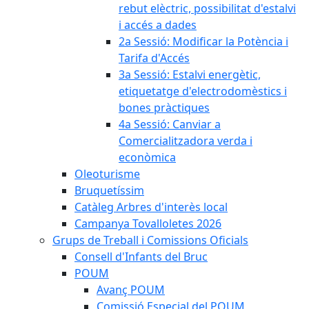
rebut elèctric, possibilitat d'estalvi
i accés a dades
2a Sessió: Modificar la Potència i
Tarifa d'Accés
3a Sessió: Estalvi energètic,
etiquetatge d'electrodomèstics i
bones pràctiques
4a Sessió: Canviar a
Comercialitzadora verda i
econòmica
Oleoturisme
Bruquetíssim
Catàleg Arbres d'interès local
Campanya Tovalloletes 2026
Grups de Treball i Comissions Oficials
Consell d'Infants del Bruc
POUM
Avanç POUM
Comissió Especial del POUM