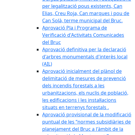
per legalització pous existents, Can
Elias, Creu Roja, Can marques i pou de
Can Solà, terme municipal del Bruc.
Aprovació Pla i Programa de
Verificació d'Activitats Comunicades
del Bruc
Aprovació definitiva per la declaració
d'arbres monumentals d'interès local
(AIL)
Aprovació inicialment del plànol de
delimitació de mesures de prevenció
dels incendis forestals a les
urbanitzacions, els nuclis de població,
les edificacions i les instal·lacions
situats en terrenys forestals .
Aprovació provisional de la modificació
puntual de les “normes subsidiàries de
planejament del Bruc a l'àmbit de la