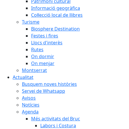
Patrimoni cultural
Informació geogràfica
Col·lecció local de llibres
Turisme
Biosphere Destination
Festes i fires
Llocs d'interès
Rutes
On dormir
On menjar
Montserrat
Actualitat
Busquem noves històries
Servei de Whatsapp
Avisos
Notícies
Agenda
Més activitats del Bruc
Labors i Costura