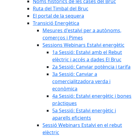
Noms històrics de les cases del Bruc
Ruta del Timbal del Bruc
El portal de la sequera
Transició Energètica
Mesures d'estalvi per a autònoms,
comerços i Pimes
Sessions Webinars Estalvi energètic
1a Sessió: Estalvi amb el Rebut
elèctric i accés a dades El Bruc
2a Sessió: Canviar potència i tarifa
3a Sessió: Canviar a
comercialitzadora verda i
econòmica
4a Sessió: Estalvi energètic i bones
pràctiques
5a Sessió: Estalvi energètic i
aparells eficients
Sessió Webinars Estalvi en el rebut
elèctric