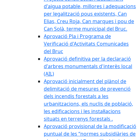
d'aigua potable, millores i adequacions
per legalització pous existents, Can
Elias, Creu Roja, Can marques i pou de
Can Solà, terme municipal del Bruc.
Aprovació Pla i Programa de
Verificació d'Activitats Comunicades
del Bruc
Aprovació definitiva per la declaració
d'arbres monumentals d'interès local
(AIL)
Aprovació inicialment del plànol de
delimitació de mesures de prevenció
dels incendis forestals a les
urbanitzacions, els nuclis de població,
les edificacions i les instal·lacions
situats en terrenys forestals .
Aprovació provisional de la modificació
puntual de les “normes subsidiàries de