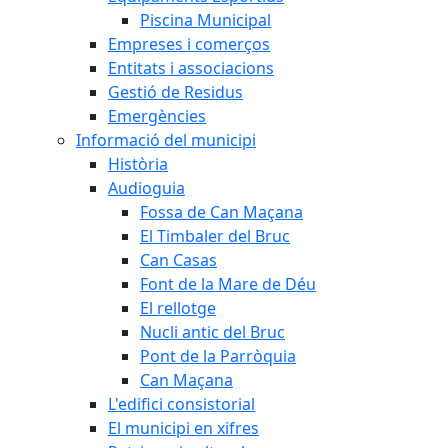
Piscina Municipal
Empreses i comerços
Entitats i associacions
Gestió de Residus
Emergències
Informació del municipi
Història
Audioguia
Fossa de Can Maçana
El Timbaler del Bruc
Can Casas
Font de la Mare de Déu
El rellotge
Nucli antic del Bruc
Pont de la Parròquia
Can Maçana
L'edifici consistorial
El municipi en xifres