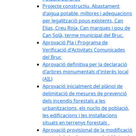
Projecte constructiu. Abastament
d'aigua potable, millores i adequacions
per legalització pous existents, Can
Elias, Creu Roja, Can marques i pou de
Can Solà, terme municipal del Bruc.
Aprovació Pla i Programa de
Verificació d'Activitats Comunicades
del Bruc
Aprovació definitiva per la declaració
d'arbres monumentals d'interès local
(AIL)
Aprovació inicialment del plànol de
delimitació de mesures de prevenció
dels incendis forestals a les
urbanitzacions, els nuclis de població,
les edificacions i les instal·lacions
situats en terrenys forestals .
Aprovació provisional de la modificació