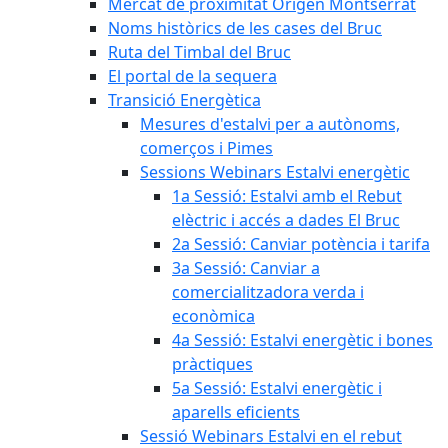
Mercat de proximitat Origen Montserrat
Noms històrics de les cases del Bruc
Ruta del Timbal del Bruc
El portal de la sequera
Transició Energètica
Mesures d'estalvi per a autònoms,
comerços i Pimes
Sessions Webinars Estalvi energètic
1a Sessió: Estalvi amb el Rebut
elèctric i accés a dades El Bruc
2a Sessió: Canviar potència i tarifa
3a Sessió: Canviar a
comercialitzadora verda i
econòmica
4a Sessió: Estalvi energètic i bones
pràctiques
5a Sessió: Estalvi energètic i
aparells eficients
Sessió Webinars Estalvi en el rebut