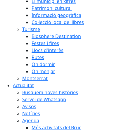
El municipi en xifres
Patrimoni cultural
Informació geogràfica
Col·lecció local de llibres
Turisme
Biosphere Destination
Festes i fires
Llocs d'interès
Rutes
On dormir
On menjar
Montserrat
Actualitat
Busquem noves històries
Servei de Whatsapp
Avisos
Notícies
Agenda
Més activitats del Bruc