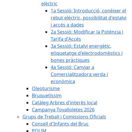
elèctric
1a Sessió: Introducció, conèixer el
rebut elèctric, possibilitat d'estalvi
i accés a dades
2a Sessió: Modificar la Potència i
Tarifa d'Accés
3a Sessió: Estalvi energètic,
etiquetatge d'electrodomèstics i
bones pràctiques
4a Sessió: Canviar a
Comercialitzadora verda i
econòmica
Oleoturisme
Bruquetíssim
Catàleg Arbres d'interès local
Campanya Tovalloletes 2026
Grups de Treball i Comissions Oficials
Consell d'Infants del Bruc
POUM