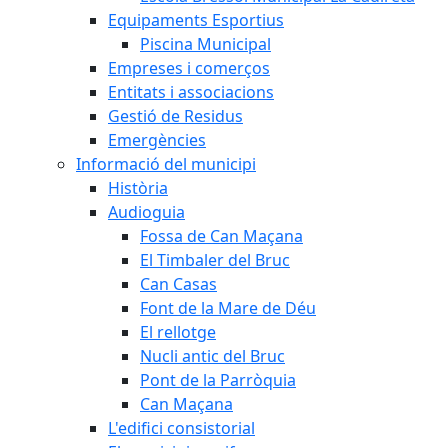
Equipaments Esportius
Piscina Municipal
Empreses i comerços
Entitats i associacions
Gestió de Residus
Emergències
Informació del municipi
Història
Audioguia
Fossa de Can Maçana
El Timbaler del Bruc
Can Casas
Font de la Mare de Déu
El rellotge
Nucli antic del Bruc
Pont de la Parròquia
Can Maçana
L'edifici consistorial