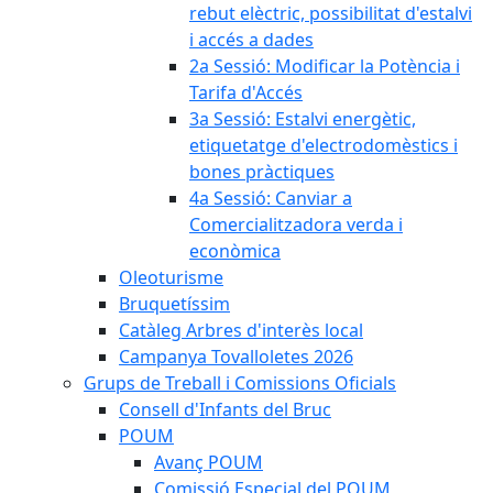
rebut elèctric, possibilitat d'estalvi
i accés a dades
2a Sessió: Modificar la Potència i
Tarifa d'Accés
3a Sessió: Estalvi energètic,
etiquetatge d'electrodomèstics i
bones pràctiques
4a Sessió: Canviar a
Comercialitzadora verda i
econòmica
Oleoturisme
Bruquetíssim
Catàleg Arbres d'interès local
Campanya Tovalloletes 2026
Grups de Treball i Comissions Oficials
Consell d'Infants del Bruc
POUM
Avanç POUM
Comissió Especial del POUM