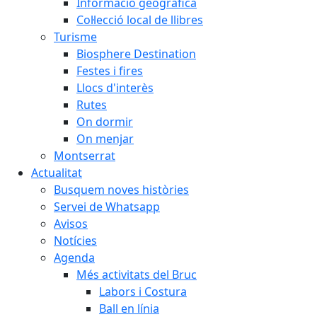
Informació geogràfica
Col·lecció local de llibres
Turisme
Biosphere Destination
Festes i fires
Llocs d'interès
Rutes
On dormir
On menjar
Montserrat
Actualitat
Busquem noves històries
Servei de Whatsapp
Avisos
Notícies
Agenda
Més activitats del Bruc
Labors i Costura
Ball en línia