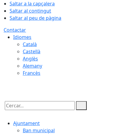
Saltar a la capçalera
Saltar al contingut
Saltar al peu de pàgina
Contactar
Idiomes
Català
Castellà
Anglès
Alemany
Francès
06.08.2026 | 08:47
Cercar:
Ajuntament
Ban municipal