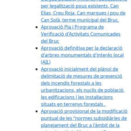
per legalització pous existents, Can
Elias, Creu Roja, Can marques i pou de
Can Solà, terme municipal del Bruc.
Aprovació Pla i Programa de
Verificació d'Activitats Comunicades
del Bruc
Aprovació definitiva per la declaració
d'arbres monumentals d'interès local
(AIL)
Aprovació inicialment del plànol de
delimitació de mesures de prevenció
dels incendis forestals a les
urbanitzacions, els nuclis de població,
les edificacions i les instal·lacions
situats en terrenys forestals .
Aprovació provisional de la modificació
puntual de les “normes subsidiàries de
planejament del Bruc a l'àmbit de la