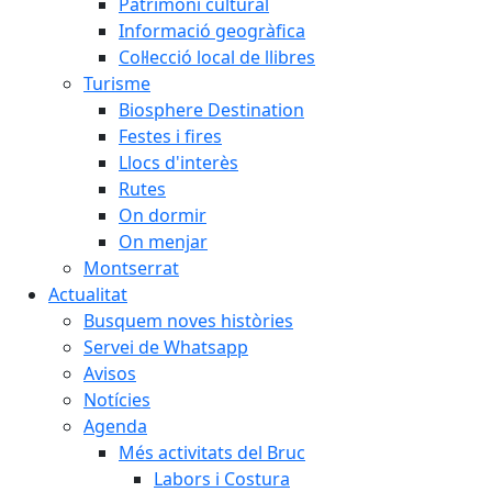
Patrimoni cultural
Informació geogràfica
Col·lecció local de llibres
Turisme
Biosphere Destination
Festes i fires
Llocs d'interès
Rutes
On dormir
On menjar
Montserrat
Actualitat
Busquem noves històries
Servei de Whatsapp
Avisos
Notícies
Agenda
Més activitats del Bruc
Labors i Costura