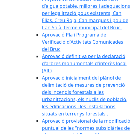
d'aigua potable, millores i adequacions
per legalització pous existents, Can
Elias, Creu Roja, Can marques i pou de
Can Solà, terme municipal del Bruc.
Aprovació Pla i Programa de
Verificació d'Activitats Comunicades
del Bruc
Aprovació definitiva per la declaració
d'arbres monumentals d'interès local
(AIL)
Aprovació inicialment del plànol de
delimitació de mesures de prevenció
dels incendis forestals a les
urbanitzacions, els nuclis de població,
les edificacions i les instal·lacions
situats en terrenys forestals .
Aprovació provisional de la modificació
puntual de les “normes subsidiàries de