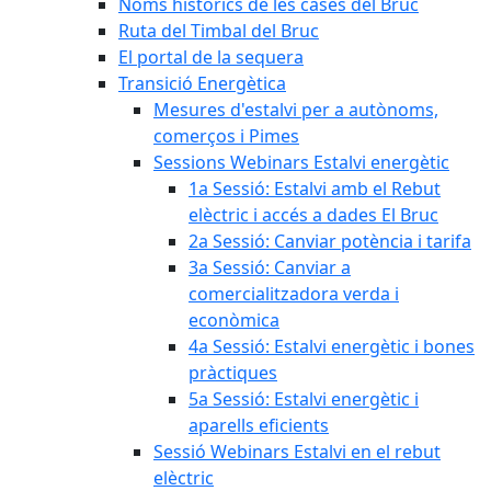
Noms històrics de les cases del Bruc
Ruta del Timbal del Bruc
El portal de la sequera
Transició Energètica
Mesures d'estalvi per a autònoms,
comerços i Pimes
Sessions Webinars Estalvi energètic
1a Sessió: Estalvi amb el Rebut
elèctric i accés a dades El Bruc
2a Sessió: Canviar potència i tarifa
3a Sessió: Canviar a
comercialitzadora verda i
econòmica
4a Sessió: Estalvi energètic i bones
pràctiques
5a Sessió: Estalvi energètic i
aparells eficients
Sessió Webinars Estalvi en el rebut
elèctric