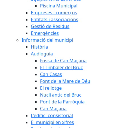
Piscina Municipal
Empreses i comerços
Entitats i associacions
Gestió de Residus
Emergències
Informació del municipi
Història
Audioguia
Fossa de Can Maçana
El Timbaler del Bruc
Can Casas
Font de la Mare de Déu
El rellotge
Nucli antic del Bruc
Pont de la Parròquia
Can Maçana
L'edifici consistorial
El municipi en xifres