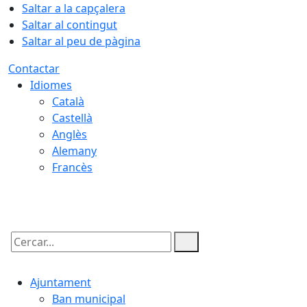
Saltar a la capçalera
Saltar al contingut
Saltar al peu de pàgina
Contactar
Idiomes
Català
Castellà
Anglès
Alemany
Francès
08.08.2026 | 12:43
Cercar:
Ajuntament
Ban municipal