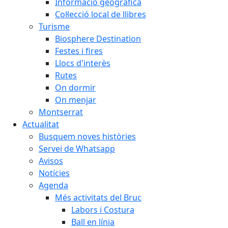
Informació geogràfica
Col·lecció local de llibres
Turisme
Biosphere Destination
Festes i fires
Llocs d'interès
Rutes
On dormir
On menjar
Montserrat
Actualitat
Busquem noves històries
Servei de Whatsapp
Avisos
Notícies
Agenda
Més activitats del Bruc
Labors i Costura
Ball en línia