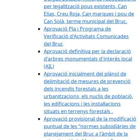
per legalització pous existents, Can
Elias, Creu Roja, Can marques i pou de
Can Solà, terme municipal del Bruc.
Aprovació Pla i Programa de
Verificació d'Activitats Comunicades
del Bruc
Aprovació definitiva per la declaració
d'arbres monumentals d'interès local
(AIL)
Aprovació inicialment del plànol de
delimitació de mesures de prevenció
dels incendis forestals a les
urbanitzacions, els nuclis de població,
les edificacions i les instal·lacions
situats en terrenys forestals .
Aprovació provisional de la modificació
puntual de les “normes subsidiàries de
planejament del Bruc a l'àmbit de la