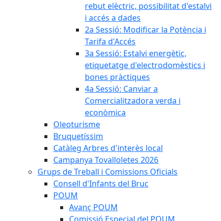
rebut elèctric, possibilitat d'estalvi
i accés a dades
2a Sessió: Modificar la Potència i
Tarifa d'Accés
3a Sessió: Estalvi energètic,
etiquetatge d'electrodomèstics i
bones pràctiques
4a Sessió: Canviar a
Comercialitzadora verda i
econòmica
Oleoturisme
Bruquetíssim
Catàleg Arbres d'interès local
Campanya Tovalloletes 2026
Grups de Treball i Comissions Oficials
Consell d'Infants del Bruc
POUM
Avanç POUM
Comissió Especial del POUM