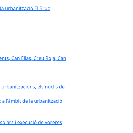
la urbanització El Bruc
nts, Can Elias, Creu Roja, Can
 urbanitzacions, els nuclis de
a l'àmbit de la urbanització
solars i execució de voreres