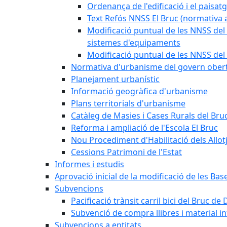
Ordenança de l'edificació i el paisat
Text Refós NNSS El Bruc (normativa a
Modificació puntual de les NNSS del 
sistemes d'equipaments
Modificació puntual de les NNSS del 
Normativa d'urbanisme del govern ober
Planejament urbanístic
Informació geogràfica d'urbanisme
Plans territorials d'urbanisme
Catàleg de Masies i Cases Rurals del Bru
Reforma i ampliació de l'Escola El Bruc
Nou Procediment d'Habilitació dels Allot
Cessions Patrimoni de l'Estat
Informes i estudis
Aprovació inicial de la modificació de les Ba
Subvencions
Pacificació trànsit carril bici del Bruc de 
Subvenció de compra llibres i material i
Subvencions a entitats