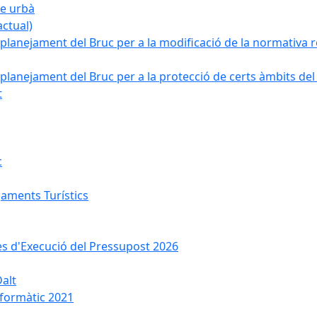
ge urbà
ctual)
planejament del Bruc per a la modificació de la normativa re
planejament del Bruc per a la protecció de certs àmbits del
t
c
jaments Turístics
ses d'Execució del Pressupost 2026
Dalt
nformàtic 2021