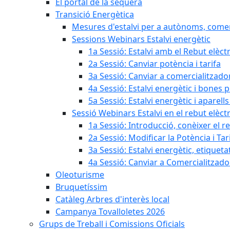
El portal de la sequera
Transició Energètica
Mesures d'estalvi per a autònoms, come
Sessions Webinars Estalvi energètic
1a Sessió: Estalvi amb el Rebut elèctr
2a Sessió: Canviar potència i tarifa
3a Sessió: Canviar a comercialitzad
4a Sessió: Estalvi energètic i bones 
5a Sessió: Estalvi energètic i aparells
Sessió Webinars Estalvi en el rebut elèctr
1a Sessió: Introducció, conèixer el reb
2a Sessió: Modificar la Potència i Tar
3a Sessió: Estalvi energètic, etique
4a Sessió: Canviar a Comercialitzad
Oleoturisme
Bruquetíssim
Catàleg Arbres d'interès local
Campanya Tovalloletes 2026
Grups de Treball i Comissions Oficials