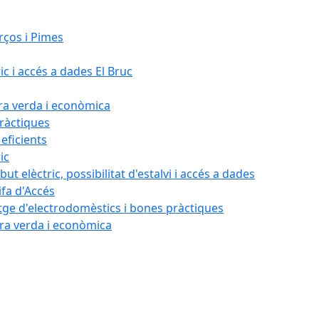
rços i Pimes
ic i accés a dades El Bruc
ora verda i econòmica
pràctiques
 eficients
ic
ut elèctric, possibilitat d'estalvi i accés a dades
ifa d'Accés
tatge d'electrodomèstics i bones pràctiques
ora verda i econòmica