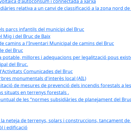
tovoltaica d'autoconsum i connectada a xarxa
àries relativa a un canvi de classificació a la zona nord de 
ls parcs infantils del municipi del Bruc
l Mig i del Bruc de Baix
e camins a l'Inventari Municipal de camins del Bruc
le del Bruc
potable, millores i adequacions per legalització pous existe
pal del Bruc.
d'Activitats Comunicades del Bruc
arbres monumentals d'interès local (AIL)
itació de mesures de prevenció dels incendis forestals a les
ons situats en terrenys forestals .
puntual de les “normes subsidiàries de planejament del Bruc 
 neteja de terrenys, solars i construccions, tancament de 
 i edificació