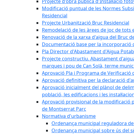
Projecte d'obra pública d'Instal·lació fo
Modificació puntual de les Normes Subsidi
Residencial
Projecte Urbanització Bruc Residencial
Remodelació de les àrees de joc de tots e
Renovació de la xarxa d'aigua del Bruc de
Documentació base per la incorporació d
Pla Director d'Abastament d'Aigua Potab
Projecte constructiu. Abastament d'aigua 
marques i pou de Can Solà, terme munici
Aprovació Pla i Programa de Verificació 
Aprovació definitiva per la declaració d'
Aprovació inicialment del plànol de delim
població, les edificacions i les instal·laci
Aprovació provisional de la modificació 
de Montserrat Parc
Normativa d'urbanisme
Ordenança municipal reguladora de la
Ordenança municipal sobre ús del sòl