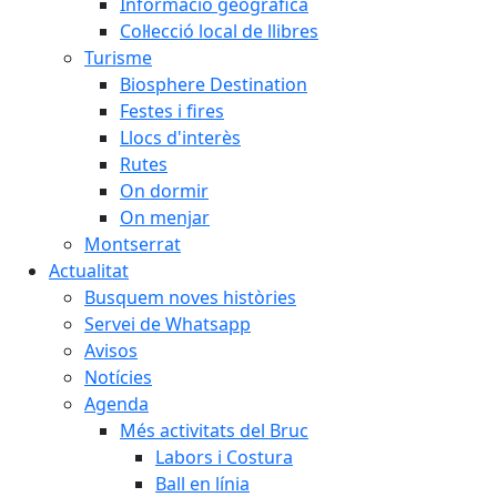
Informació geogràfica
Col·lecció local de llibres
Turisme
Biosphere Destination
Festes i fires
Llocs d'interès
Rutes
On dormir
On menjar
Montserrat
Actualitat
Busquem noves històries
Servei de Whatsapp
Avisos
Notícies
Agenda
Més activitats del Bruc
Labors i Costura
Ball en línia