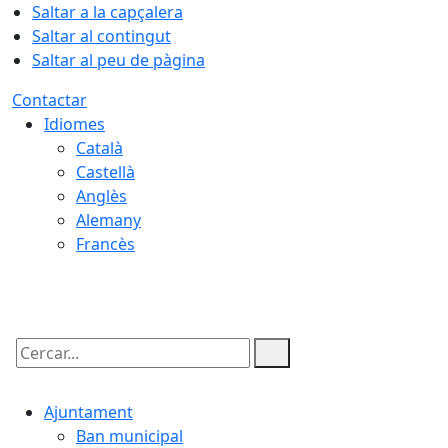
Saltar a la capçalera
Saltar al contingut
Saltar al peu de pàgina
Contactar
Idiomes
Català
Castellà
Anglès
Alemany
Francès
07.08.2026 | 10:23
Cercar:
Ajuntament
Ban municipal