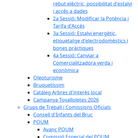
rebut elèctric, possibilitat d'estalvi
i accés a dades
2a Sessió: Modificar la Potència i
Tarifa d'Accés
3a Sessió: Estalvi energètic,
etiquetatge d'electrodomèstics i
bones pràctiques
4a Sessió: Canviar a
Comercialitzadora verda i
econòmica
Oleoturisme
Bruquetíssim
Catàleg Arbres d'interès local
Campanya Tovalloletes 2026
Grups de Treball i Comissions Oficials
Consell d'Infants del Bruc
POUM
Avanç POUM
Comissió Especial del POUM