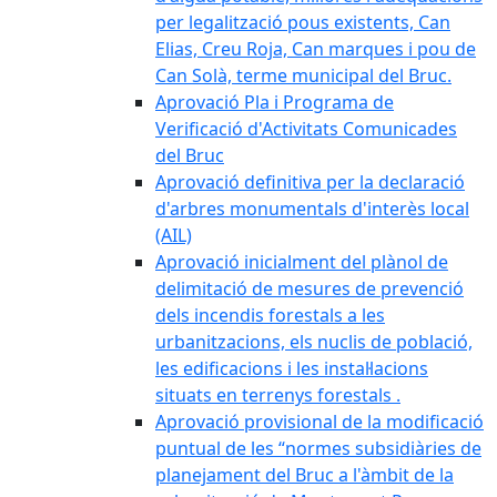
per legalització pous existents, Can
Elias, Creu Roja, Can marques i pou de
Can Solà, terme municipal del Bruc.
Aprovació Pla i Programa de
Verificació d'Activitats Comunicades
del Bruc
Aprovació definitiva per la declaració
d'arbres monumentals d'interès local
(AIL)
Aprovació inicialment del plànol de
delimitació de mesures de prevenció
dels incendis forestals a les
urbanitzacions, els nuclis de població,
les edificacions i les instal·lacions
situats en terrenys forestals .
Aprovació provisional de la modificació
puntual de les “normes subsidiàries de
planejament del Bruc a l'àmbit de la