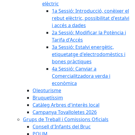
elèctric
1a Sessió: Introducció, conèixer el
rebut elèctric, possibilitat d'estalvi
i accés a dades
2a Sessió: Modificar la Potència i
Tarifa d'Accés
3a Sessió: Estalvi energètic,
etiquetatge d'electrodomèstics i
bones pràctiques
4a Sessió: Canviar a
Comercialitzadora verda i
econòmica
Oleoturisme
Bruquetíssim
Catàleg Arbres d'interès local
Campanya Tovalloletes 2026
Grups de Treball i Comissions Oficials
Consell d'Infants del Bruc
POUM