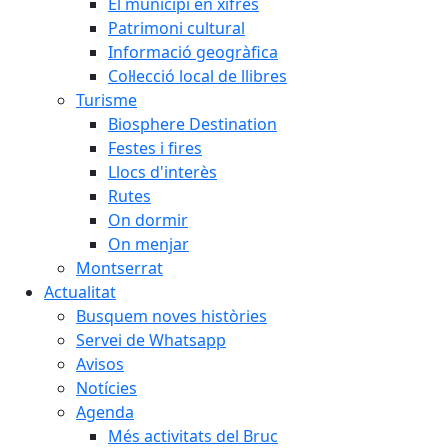
El municipi en xifres
Patrimoni cultural
Informació geogràfica
Col·lecció local de llibres
Turisme
Biosphere Destination
Festes i fires
Llocs d'interès
Rutes
On dormir
On menjar
Montserrat
Actualitat
Busquem noves històries
Servei de Whatsapp
Avisos
Notícies
Agenda
Més activitats del Bruc