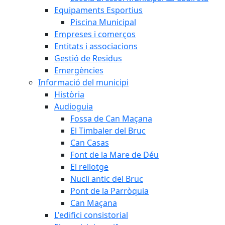
Equipaments Esportius
Piscina Municipal
Empreses i comerços
Entitats i associacions
Gestió de Residus
Emergències
Informació del municipi
Història
Audioguia
Fossa de Can Maçana
El Timbaler del Bruc
Can Casas
Font de la Mare de Déu
El rellotge
Nucli antic del Bruc
Pont de la Parròquia
Can Maçana
L'edifici consistorial