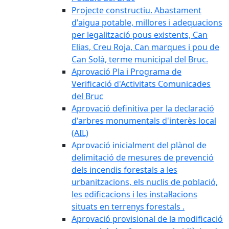
Projecte constructiu. Abastament
d'aigua potable, millores i adequacions
per legalització pous existents, Can
Elias, Creu Roja, Can marques i pou de
Can Solà, terme municipal del Bruc.
Aprovació Pla i Programa de
Verificació d'Activitats Comunicades
del Bruc
Aprovació definitiva per la declaració
d'arbres monumentals d'interès local
(AIL)
Aprovació inicialment del plànol de
delimitació de mesures de prevenció
dels incendis forestals a les
urbanitzacions, els nuclis de població,
les edificacions i les instal·lacions
situats en terrenys forestals .
Aprovació provisional de la modificació