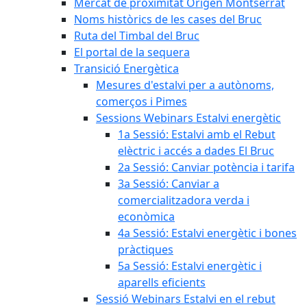
Mercat de proximitat Origen Montserrat
Noms històrics de les cases del Bruc
Ruta del Timbal del Bruc
El portal de la sequera
Transició Energètica
Mesures d'estalvi per a autònoms,
comerços i Pimes
Sessions Webinars Estalvi energètic
1a Sessió: Estalvi amb el Rebut
elèctric i accés a dades El Bruc
2a Sessió: Canviar potència i tarifa
3a Sessió: Canviar a
comercialitzadora verda i
econòmica
4a Sessió: Estalvi energètic i bones
pràctiques
5a Sessió: Estalvi energètic i
aparells eficients
Sessió Webinars Estalvi en el rebut