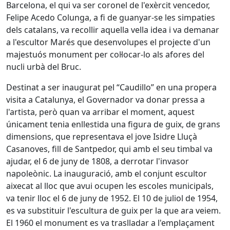
Barcelona, el qui va ser coronel de l'exèrcit vencedor,
Felipe Acedo Colunga, a fi de guanyar-se les simpaties
dels catalans, va recollir aquella vella idea i va demanar
a l'escultor Marés que desenvolupes el projecte d'un
majestuós monument per col·locar-lo als afores del
nucli urbà del Bruc.
Destinat a ser inaugurat pel “Caudillo” en una propera
visita a Catalunya, el Governador va donar pressa a
l'artista, però quan va arribar el moment, aquest
únicament tenia enllestida una figura de guix, de grans
dimensions, que representava el jove Isidre Lluçà
Casanoves, fill de Santpedor, qui amb el seu timbal va
ajudar, el 6 de juny de 1808, a derrotar l'invasor
napoleònic. La inauguració, amb el conjunt escultor
aixecat al lloc que avui ocupen les escoles municipals,
va tenir lloc el 6 de juny de 1952. El 10 de juliol de 1954,
es va substituir l'escultura de guix per la que ara veiem.
El 1960 el monument es va traslladar a l'emplaçament