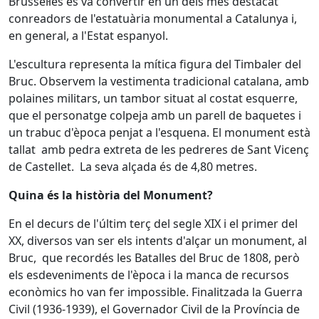
Brussel·les es va convertir en un dels mes destacat
conreadors de l'estatuària monumental a Catalunya i,
en general, a l'Estat espanyol.
L'escultura representa la mítica figura del Timbaler del
Bruc. Observem la vestimenta tradicional catalana, amb
polaines militars, un tambor situat al costat esquerre,
que el personatge colpeja amb un parell de baquetes i
un trabuc d'època penjat a l'esquena. El monument està
tallat amb pedra extreta de les pedreres de Sant Vicenç
de Castellet. La seva alçada és de 4,80 metres.
Quina és la història del Monument?
En el decurs de l'últim terç del segle XIX i el primer del
XX, diversos van ser els intents d'alçar un monument, al
Bruc, que recordés les Batalles del Bruc de 1808, però
els esdeveniments de l'època i la manca de recursos
econòmics ho van fer impossible. Finalitzada la Guerra
Civil (1936-1939), el Governador Civil de la Província de