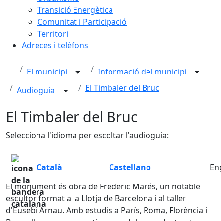
Transició Energètica
Comunitat i Participació
Territori
Adreces i telèfons
El municipi
Informació del municipi
El Timbaler del Bruc
Audioguia
El Timbaler del Bruc
Selecciona l'idioma per escoltar l'audioguia:
Català
Castellano
En
El monument és obra de Frederic Marés, un notable
escultor format a la Llotja de Barcelona i al taller
d'Eusebi Arnau. Amb estudis a París, Roma, Florència i