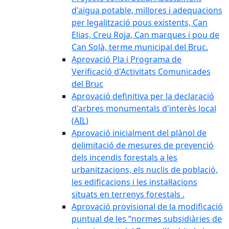
d'aigua potable, millores i adequacions
per legalització pous existents, Can
Elias, Creu Roja, Can marques i pou de
Can Solà, terme municipal del Bruc.
Aprovació Pla i Programa de
Verificació d'Activitats Comunicades
del Bruc
Aprovació definitiva per la declaració
d'arbres monumentals d'interès local
(AIL)
Aprovació inicialment del plànol de
delimitació de mesures de prevenció
dels incendis forestals a les
urbanitzacions, els nuclis de població,
les edificacions i les instal·lacions
situats en terrenys forestals .
Aprovació provisional de la modificació
puntual de les “normes subsidiàries de