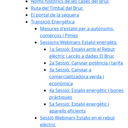
Noms històrics de les cases del Bruc
Ruta del Timbal del Bruc
El portal de la sequera
Transició Energètica
Mesures d'estalvi per a autònoms,
comerços i Pimes
Sessions Webinars Estalvi energètic
1a Sessió: Estalvi amb el Rebut
elèctric i accés a dades El Bruc
2a Sessió: Canviar potència i tarifa
3a Sessió: Canviar a
comercialitzadora verda i
econòmica
4a Sessió: Estalvi energètic i bones
pràctiques
5a Sessió: Estalvi energètic i
aparells eficients
Sessió Webinars Estalvi en el rebut
elèctric