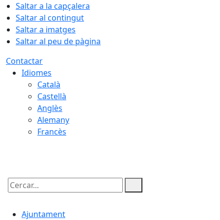
Saltar a la capçalera
Saltar al contingut
Saltar a imatges
Saltar al peu de pàgina
Contactar
Idiomes
Català
Castellà
Anglès
Alemany
Francès
06.08.2026 | 09:17
Cercar:
Ajuntament