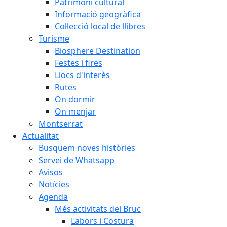
Patrimoni cultural
Informació geogràfica
Col·lecció local de llibres
Turisme
Biosphere Destination
Festes i fires
Llocs d'interès
Rutes
On dormir
On menjar
Montserrat
Actualitat
Busquem noves històries
Servei de Whatsapp
Avisos
Notícies
Agenda
Més activitats del Bruc
Labors i Costura