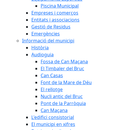
Piscina Municipal
Empreses i comerços
Entitats i associacions
Gestió de Residus
Emergències
Informació del municipi
Història
Audioguia
Fossa de Can Maçana
El Timbaler del Bruc
Can Casas
Font de la Mare de Déu
El rellotge
Nucli antic del Bruc
Pont de la Parròquia
Can Maçana
L'edifici consistorial
El municipi en xifres