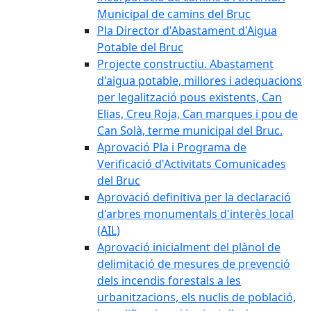
Municipal de camins del Bruc
Pla Director d'Abastament d'Aigua
Potable del Bruc
Projecte constructiu. Abastament
d'aigua potable, millores i adequacions
per legalització pous existents, Can
Elias, Creu Roja, Can marques i pou de
Can Solà, terme municipal del Bruc.
Aprovació Pla i Programa de
Verificació d'Activitats Comunicades
del Bruc
Aprovació definitiva per la declaració
d'arbres monumentals d'interès local
(AIL)
Aprovació inicialment del plànol de
delimitació de mesures de prevenció
dels incendis forestals a les
urbanitzacions, els nuclis de població,