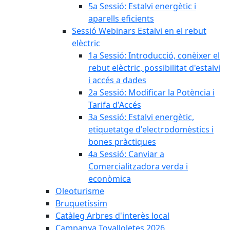
5a Sessió: Estalvi energètic i
aparells eficients
Sessió Webinars Estalvi en el rebut
elèctric
1a Sessió: Introducció, conèixer el
rebut elèctric, possibilitat d'estalvi
i accés a dades
2a Sessió: Modificar la Potència i
Tarifa d'Accés
3a Sessió: Estalvi energètic,
etiquetatge d'electrodomèstics i
bones pràctiques
4a Sessió: Canviar a
Comercialitzadora verda i
econòmica
Oleoturisme
Bruquetíssim
Catàleg Arbres d'interès local
Campanya Tovalloletes 2026