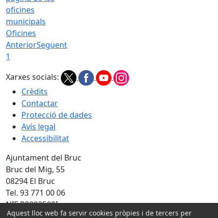
Oficines
Anterior
Següent
1
Xarxes socials:
Crèdits
Contactar
Protecció de dades
Avís legal
Accessibilitat
Ajuntament del Bruc
Bruc del Mig, 55
08294 El Bruc
Tel. 93 771 00 06
NIF P0802500I
Aquest lloc web fa servir cookies pròpies i de tercers per