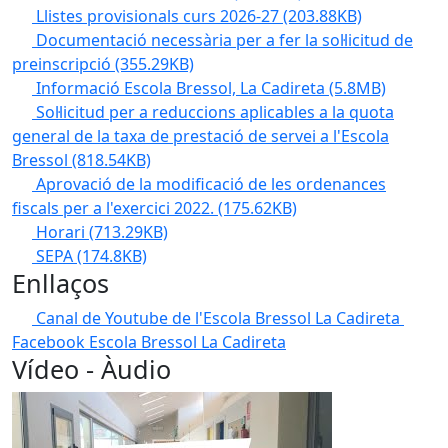
Llistes provisionals curs 2026-27
(203.88KB)
Documentació necessària per a fer la sol·licitud de
preinscripció
(355.29KB)
Informació Escola Bressol, La Cadireta
(5.8MB)
Sol·licitud per a reduccions aplicables a la quota
general de la taxa de prestació de servei a l'Escola
Bressol
(818.54KB)
Aprovació de la modificació de les ordenances
fiscals per a l'exercici 2022.
(175.62KB)
Horari
(713.29KB)
SEPA
(174.8KB)
Enllaços
Canal de Youtube de l'Escola Bressol La Cadireta
Facebook Escola Bressol La Cadireta
Vídeo - Àudio