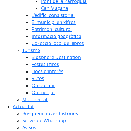
Pont de la Parròquia
Can Maçana
L'edifici consistorial
El municipi en xifres
Patrimoni cultural
Informació geogràfica
Col·lecció local de llibres
Turisme
Biosphere Destination
Festes i fires
Llocs d'interès
Rutes
On dormir
On menjar
Montserrat
Actualitat
Busquem noves històries
Servei de Whatsapp
Avisos