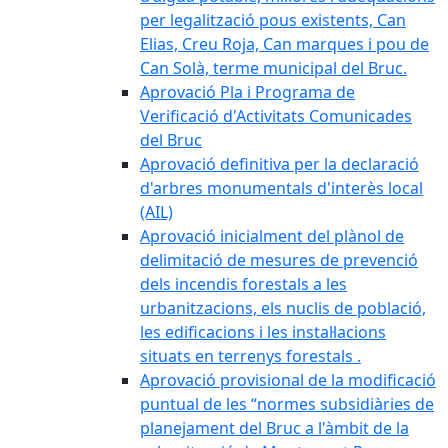
per legalització pous existents, Can
Elias, Creu Roja, Can marques i pou de
Can Solà, terme municipal del Bruc.
Aprovació Pla i Programa de
Verificació d'Activitats Comunicades
del Bruc
Aprovació definitiva per la declaració
d'arbres monumentals d'interès local
(AIL)
Aprovació inicialment del plànol de
delimitació de mesures de prevenció
dels incendis forestals a les
urbanitzacions, els nuclis de població,
les edificacions i les instal·lacions
situats en terrenys forestals .
Aprovació provisional de la modificació
puntual de les “normes subsidiàries de
planejament del Bruc a l'àmbit de la