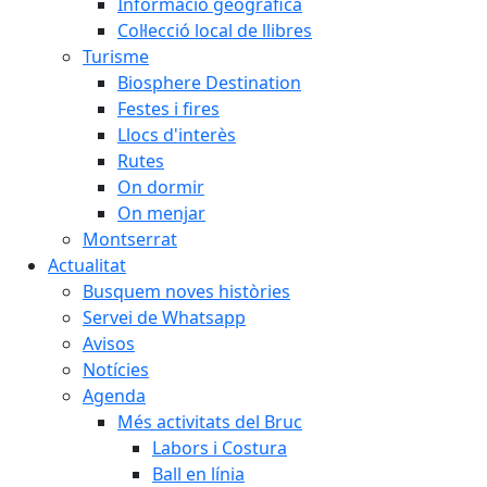
Informació geogràfica
Col·lecció local de llibres
Turisme
Biosphere Destination
Festes i fires
Llocs d'interès
Rutes
On dormir
On menjar
Montserrat
Actualitat
Busquem noves històries
Servei de Whatsapp
Avisos
Notícies
Agenda
Més activitats del Bruc
Labors i Costura
Ball en línia