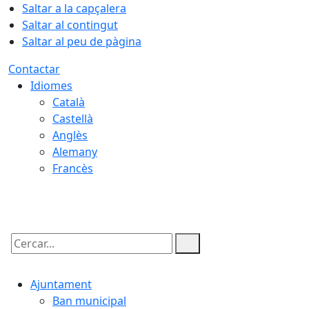
Saltar a la capçalera
Saltar al contingut
Saltar al peu de pàgina
Contactar
Idiomes
Català
Castellà
Anglès
Alemany
Francès
06.08.2026 | 16:51
Cercar:
Ajuntament
Ban municipal