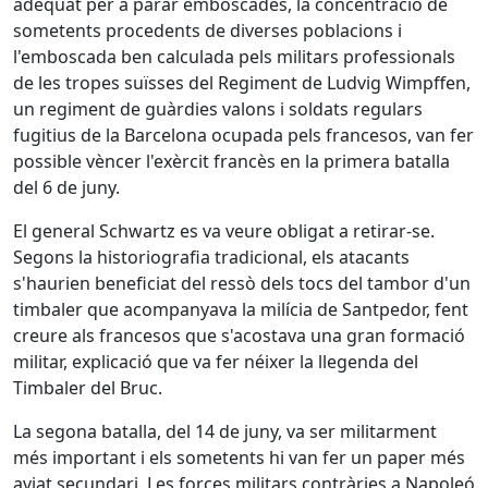
adequat per a parar emboscades, la concentració de
sometents procedents de diverses poblacions i
l'emboscada ben calculada pels militars professionals
de les tropes suïsses del Regiment de Ludvig Wimpffen,
un regiment de guàrdies valons i soldats regulars
fugitius de la Barcelona ocupada pels francesos, van fer
possible vèncer l'exèrcit francès en la primera batalla
del 6 de juny.
El general Schwartz es va veure obligat a retirar-se.
Segons la historiografia tradicional, els atacants
s'haurien beneficiat del ressò dels tocs del tambor d'un
timbaler que acompanyava la milícia de Santpedor, fent
creure als francesos que s'acostava una gran formació
militar, explicació que va fer néixer la llegenda del
Timbaler del Bruc.
La segona batalla, del 14 de juny, va ser militarment
més important i els sometents hi van fer un paper més
aviat secundari. Les forces militars contràries a Napoleó