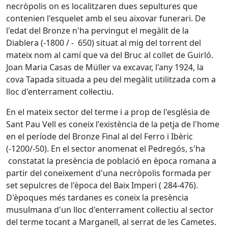
necròpolis on es localitzaren dues sepultures que
contenien l'esquelet amb el seu aixovar funerari. De
l'edat del Bronze n'ha pervingut el megàlit de la
Diablera (-1800 / - 650) situat al mig del torrent del
mateix nom al camí que va del Bruc al collet de Guirló.
Joan Maria Casas de Müller va excavar, l'any 1924, la
cova Tapada situada a peu del megàlit utilitzada com a
lloc d'enterrament col·lectiu.
En el mateix sector del terme i a prop de l'església de
Sant Pau Vell es coneix l'existència de la petja de l'home
en el període del Bronze Final al del Ferro i Ibèric
(-1200/-50). En el sector anomenat el Pedregós, s'ha
constatat la presència de població en època romana a
partir del coneixement d'una necròpolis formada per
set sepulcres de l'època del Baix Imperi ( 284-476).
D'èpoques més tardanes es coneix la presència
musulmana d'un lloc d'enterrament col·lectiu al sector
del terme tocant a Marganell, al serrat de les Cametes.