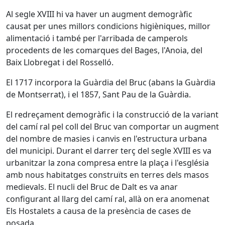
Al segle XVIII hi va haver un augment demogràfic
causat per unes millors condicions higièniques, millor
alimentació i també per l'arribada de camperols
procedents de les comarques del Bages, l'Anoia, del
Baix Llobregat i del Rosselló.
El 1717 incorpora la Guàrdia del Bruc (abans la Guàrdia
de Montserrat), i el 1857, Sant Pau de la Guàrdia.
El redreçament demogràfic i la construcció de la variant
del camí ral pel coll del Bruc van comportar un augment
del nombre de masies i canvis en l'estructura urbana
del municipi. Durant el darrer terç del segle XVIII es va
urbanitzar la zona compresa entre la plaça i l'església
amb nous habitatges construïts en terres dels masos
medievals. El nucli del Bruc de Dalt es va anar
configurant al llarg del camí ral, allà on era anomenat
Els Hostalets a causa de la presència de cases de
posada.