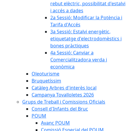
rebut elèctric, possibilitat d'estalvi
i accés a dades
2a Sessió: Modificar la Potència i
Tarifa d'Accés
3a Sessió: Estalvi energètic,
etiquetatge d'electrodomèstics i
bones pràctiques
4a Sessió: Canviar a
Comercialitzadora verda i
econòmica
Oleoturisme
Bruquetíssim
Catàleg Arbres d'interès local
Campanya Tovalloletes 2026
Grups de Treball i Comissions Oficials
Consell d'Infants del Bruc
POUM
Avanç POUM
Comissió Especial del POUM