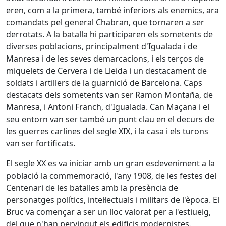
eren, com a la primera, també inferiors als enemics, ara
comandats pel general Chabran, que tornaren a ser
derrotats. A la batalla hi participaren els sometents de
diverses poblacions, principalment d'Igualada i de
Manresa i de les seves demarcacions, i els terços de
miquelets de Cervera i de Lleida i un destacament de
soldats i artillers de la guarnició de Barcelona. Caps
destacats dels sometents van ser Ramon Montaña, de
Manresa, i Antoni Franch, d'Igualada. Can Maçana i el
seu entorn van ser també un punt clau en el decurs de
les guerres carlines del segle XIX, i la casa i els turons
van ser fortificats.
El segle XX es va iniciar amb un gran esdeveniment a la
població la commemoració, l'any 1908, de les festes del
Centenari de les batalles amb la presència de
personatges polítics, intel·lectuals i militars de l'època. El
Bruc va començar a ser un lloc valorat per a l'estiueig,
del que n'han pervingut els edificis modernistes.