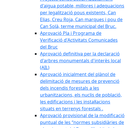
d'aigua potable, millores i adequacions
per legalització pous existents, Can
Elias, Creu Roja, Can marques i pou de
Can Solà, terme municipal del Bruc.
Aprovació Pla i Programa de
Verificació d'Activitats Comunicades
del Bruc
Aprovació definitiva per la declaració
d'arbres monumentals d'interès local
(AIL)
Aprovació inicialment del plànol de
delimitació de mesures de prevenció
dels incendis forestals a les
urbanitzacions, els nuclis de població,
les edificacions i les instal·lacions
situats en terrenys forestals .
Aprovació provisional de la modificació
puntual de les “normes subsidiàries de