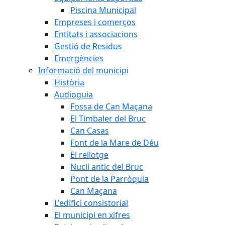
Piscina Municipal
Empreses i comerços
Entitats i associacions
Gestió de Residus
Emergències
Informació del municipi
Història
Audioguia
Fossa de Can Maçana
El Timbaler del Bruc
Can Casas
Font de la Mare de Déu
El rellotge
Nucli antic del Bruc
Pont de la Parròquia
Can Maçana
L'edifici consistorial
El municipi en xifres