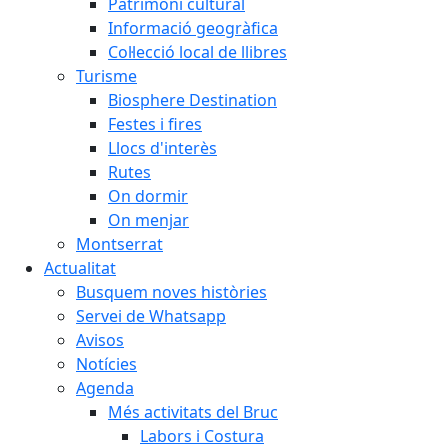
Patrimoni cultural
Informació geogràfica
Col·lecció local de llibres
Turisme
Biosphere Destination
Festes i fires
Llocs d'interès
Rutes
On dormir
On menjar
Montserrat
Actualitat
Busquem noves històries
Servei de Whatsapp
Avisos
Notícies
Agenda
Més activitats del Bruc
Labors i Costura