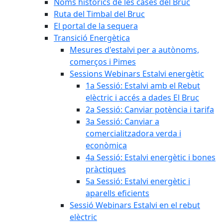
Noms històrics de les cases del Bruc
Ruta del Timbal del Bruc
El portal de la sequera
Transició Energètica
Mesures d'estalvi per a autònoms,
comerços i Pimes
Sessions Webinars Estalvi energètic
1a Sessió: Estalvi amb el Rebut
elèctric i accés a dades El Bruc
2a Sessió: Canviar potència i tarifa
3a Sessió: Canviar a
comercialitzadora verda i
econòmica
4a Sessió: Estalvi energètic i bones
pràctiques
5a Sessió: Estalvi energètic i
aparells eficients
Sessió Webinars Estalvi en el rebut
elèctric