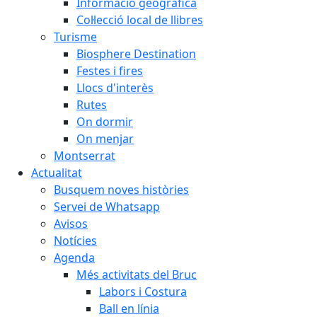
Informació geogràfica
Col·lecció local de llibres
Turisme
Biosphere Destination
Festes i fires
Llocs d'interès
Rutes
On dormir
On menjar
Montserrat
Actualitat
Busquem noves històries
Servei de Whatsapp
Avisos
Notícies
Agenda
Més activitats del Bruc
Labors i Costura
Ball en línia