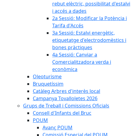
rebut elèctric, possibilitat d'estalvi
i accés a dades
2a Sessió: Modificar la Potència i
Tarifa d'Accés
3a Sessió: Estalvi energètic,
etiquetatge d'electrodomèstics i
bones pràctiques
4a Sessió: Canviar a
Comercialitzadora verda i
econòmica
Oleoturisme
Bruquetíssim
Catàleg Arbres d'interès local
Campanya Tovalloletes 2026
Grups de Treball i Comissions Oficials
Consell d'Infants del Bruc
POUM
Avanç POUM
Comissió Especial del POUM