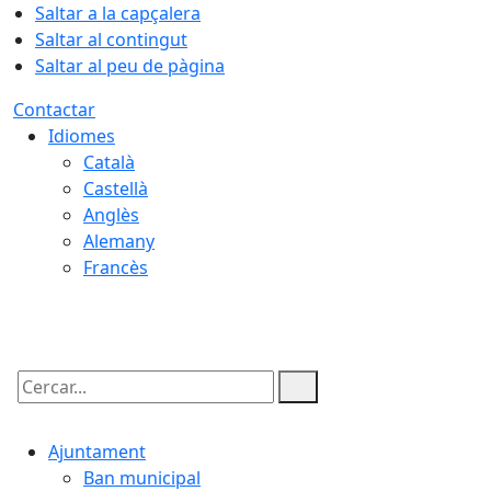
Saltar a la capçalera
Saltar al contingut
Saltar al peu de pàgina
Contactar
Idiomes
Català
Castellà
Anglès
Alemany
Francès
09.08.2026 | 16:21
Cercar:
Ajuntament
Ban municipal