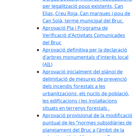
per legalització pous existents, Can
Elias, Creu Roja, Can marques i pou de
Can Solà, terme municipal del Bruc.
Aprovació Pla i Programa de
Verificació d'Activitats Comunicades
del Bruc
Aprovació definitiva per la declaració
d'arbres monumentals d'interès local
(AIL)
Aprovació inicialment del plànol de
delimitació de mesures de prevenció
dels incendis forestals a les
urbanitzacions, els nuclis de població,
les edificacions i les instal·lacions
situats en terrenys forestals .
Aprovació provisional de la modificació
puntual de les “normes subsidiàries de
planejament del Bruc a l'àmbit de la