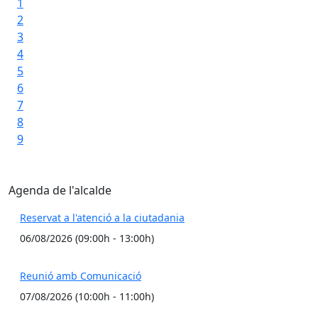
aco
1
po
2
al 
3
4
Bus
5
6
7
8
9
Agenda de l'alcalde
Reservat a l'atenció a la ciutadania
06/08/2026 (09:00h - 13:00h)
Reunió amb Comunicació
07/08/2026 (10:00h - 11:00h)