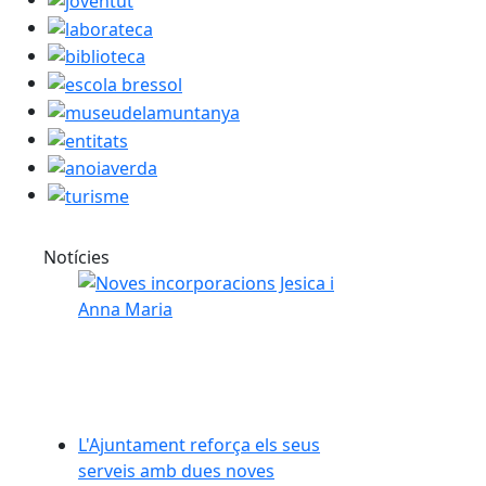
laborateca
biblioteca
escola bressol
museudelamuntanya
entitats
anoiaverda
turisme
Notícies
L'Ajuntament reforça els seus
serveis amb dues noves