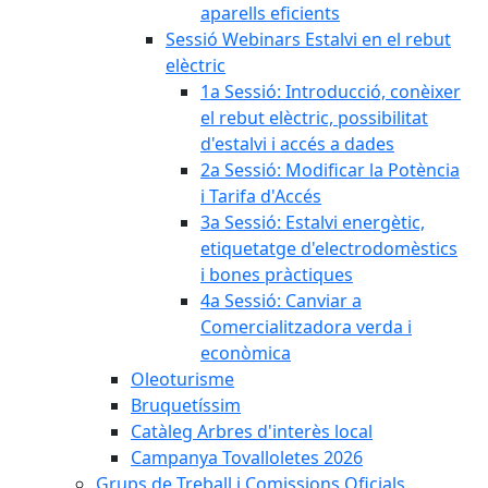
aparells eficients
Sessió Webinars Estalvi en el rebut
elèctric
1a Sessió: Introducció, conèixer
el rebut elèctric, possibilitat
d'estalvi i accés a dades
2a Sessió: Modificar la Potència
i Tarifa d'Accés
3a Sessió: Estalvi energètic,
etiquetatge d'electrodomèstics
i bones pràctiques
4a Sessió: Canviar a
Comercialitzadora verda i
econòmica
Oleoturisme
Bruquetíssim
Catàleg Arbres d'interès local
Campanya Tovalloletes 2026
Grups de Treball i Comissions Oficials