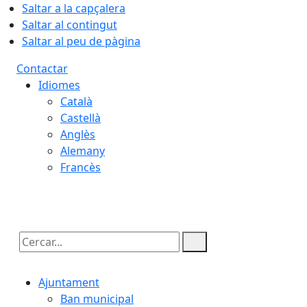
Saltar a la capçalera
Saltar al contingut
Saltar al peu de pàgina
Contactar
Idiomes
Català
Castellà
Anglès
Alemany
Francès
06.08.2026 | 09:06
Cercar:
Ajuntament
Ban municipal