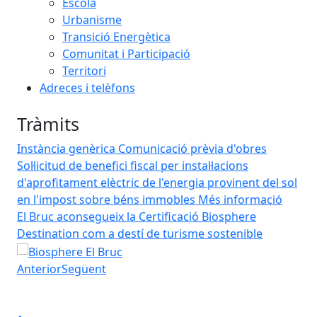
Escola
Urbanisme
Transició Energètica
Comunitat i Participació
Territori
Adreces i telèfons
Tràmits
Instància genèrica
Comunicació prèvia d'obres
Sol·licitud de benefici fiscal per instal·lacions
d'aprofitament elèctric de l'energia provinent del sol
en l'impost sobre béns immobles
Més informació
El Bruc aconsegueix la Certificació Biosphere
Bu
ol
Destination com a destí de turisme sostenible
El 
El Bruc aconsegueix la Certificació Biosphere Destinatio
que
arr
Anterior
Següent
em
Iniciar presentació
com
Aturar presentació