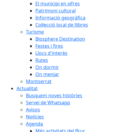
El municipi en xifres
Patrimoni cultural
Informació geogràfica
Col·lecció local de llibres
Turisme
Biosphere Destination
Festes i fires
Llocs d'interès
Rutes
On dormir
On menjar
Montserrat
Actualitat
Busquem noves històries
Servei de Whatsapp
Avisos
Notícies
Agenda
Més activitats del Bruc