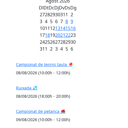
Agost 2026
Dl
Dt
Dc
Dj
Dv
Ds
Dg
27
28
29
30
31
1
2
3
4
5
6
7
8
9
10
11
12
13
14
15
16
17
18
19
20
21
22
23
24
25
26
27
28
29
30
31
1
2
3
4
5
6
Campionat de tennis taula 🏓
08/08/2026 (10:00h - 12:00h)
Ruixada 💦
08/08/2026 (18:00h - 20:00h)
Campionat de petanca 🥌
09/08/2026 (10:00h - 12:00h)