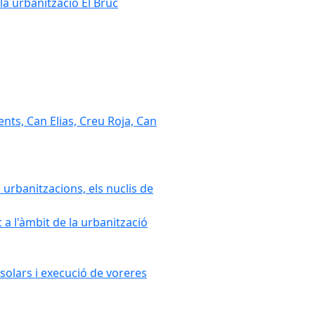
la urbanització El Bruc
nts, Can Elias, Creu Roja, Can
 urbanitzacions, els nuclis de
a l'àmbit de la urbanització
solars i execució de voreres