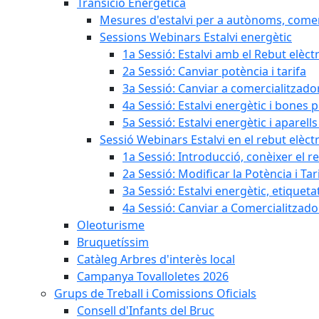
Transició Energètica
Mesures d'estalvi per a autònoms, come
Sessions Webinars Estalvi energètic
1a Sessió: Estalvi amb el Rebut elèctr
2a Sessió: Canviar potència i tarifa
3a Sessió: Canviar a comercialitzad
4a Sessió: Estalvi energètic i bones 
5a Sessió: Estalvi energètic i aparells
Sessió Webinars Estalvi en el rebut elèctr
1a Sessió: Introducció, conèixer el reb
2a Sessió: Modificar la Potència i Tar
3a Sessió: Estalvi energètic, etique
4a Sessió: Canviar a Comercialitzad
Oleoturisme
Bruquetíssim
Catàleg Arbres d'interès local
Campanya Tovalloletes 2026
Grups de Treball i Comissions Oficials
Consell d'Infants del Bruc