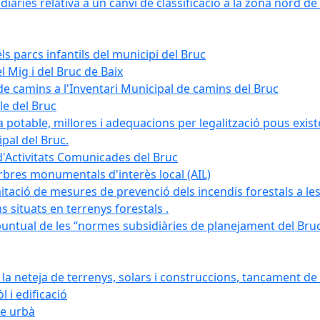
àries relativa a un canvi de classificació a la zona nord de 
ls parcs infantils del municipi del Bruc
l Mig i del Bruc de Baix
e camins a l'Inventari Municipal de camins del Bruc
le del Bruc
potable, millores i adequacions per legalització pous existe
pal del Bruc.
d'Activitats Comunicades del Bruc
arbres monumentals d'interès local (AIL)
itació de mesures de prevenció dels incendis forestals a les
ons situats en terrenys forestals .
puntual de les “normes subsidiàries de planejament del Bruc 
 neteja de terrenys, solars i construccions, tancament de 
 i edificació
ge urbà