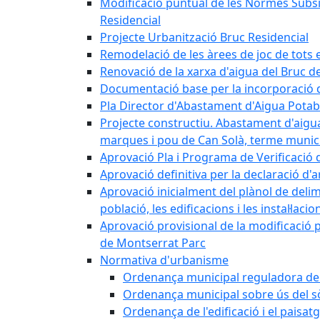
Modificació puntual de les Normes Subsidi
Residencial
Projecte Urbanització Bruc Residencial
Remodelació de les àrees de joc de tots e
Renovació de la xarxa d'aigua del Bruc de
Documentació base per la incorporació d
Pla Director d'Abastament d'Aigua Potab
Projecte constructiu. Abastament d'aigua 
marques i pou de Can Solà, terme munici
Aprovació Pla i Programa de Verificació 
Aprovació definitiva per la declaració d'
Aprovació inicialment del plànol de delim
població, les edificacions i les instal·laci
Aprovació provisional de la modificació 
de Montserrat Parc
Normativa d'urbanisme
Ordenança municipal reguladora de la
Ordenança municipal sobre ús del sòl
Ordenança de l'edificació i el paisat