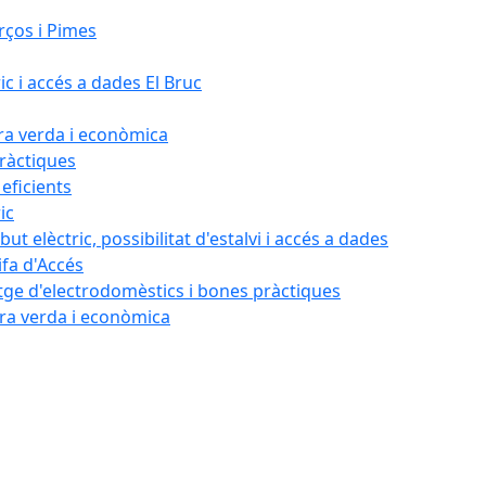
rços i Pimes
ic i accés a dades El Bruc
ora verda i econòmica
pràctiques
 eficients
ic
ut elèctric, possibilitat d'estalvi i accés a dades
ifa d'Accés
tatge d'electrodomèstics i bones pràctiques
ora verda i econòmica