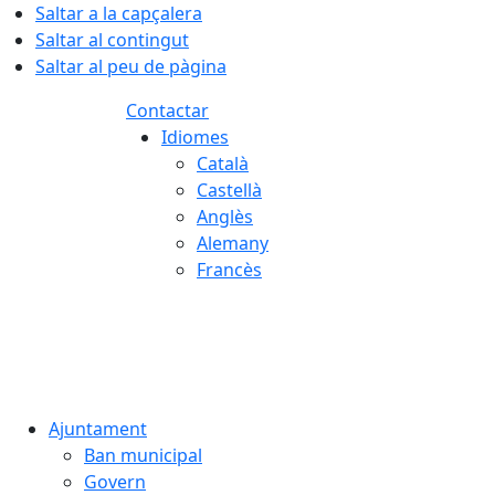
Saltar a la capçalera
Saltar al contingut
Saltar al peu de pàgina
Contactar
Idiomes
Català
Castellà
Anglès
Alemany
Francès
07.08.2026 | 07:16
Ajuntament
Ban municipal
Govern