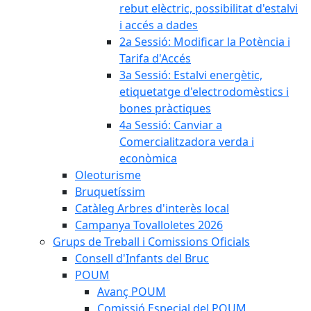
rebut elèctric, possibilitat d'estalvi
i accés a dades
2a Sessió: Modificar la Potència i
Tarifa d'Accés
3a Sessió: Estalvi energètic,
etiquetatge d'electrodomèstics i
bones pràctiques
4a Sessió: Canviar a
Comercialitzadora verda i
econòmica
Oleoturisme
Bruquetíssim
Catàleg Arbres d'interès local
Campanya Tovalloletes 2026
Grups de Treball i Comissions Oficials
Consell d'Infants del Bruc
POUM
Avanç POUM
Comissió Especial del POUM