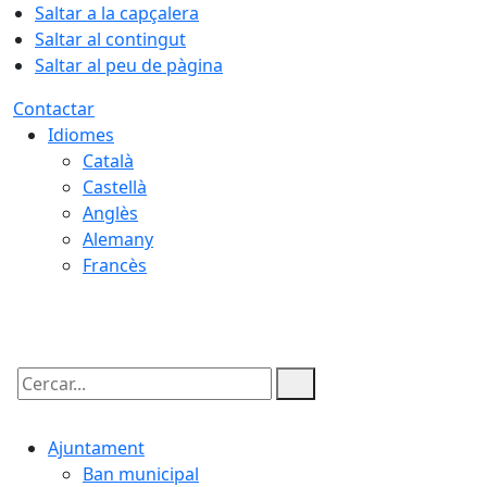
Saltar a la capçalera
Saltar al contingut
Saltar al peu de pàgina
Contactar
Idiomes
Català
Castellà
Anglès
Alemany
Francès
07.08.2026 | 18:20
Cercar:
Ajuntament
Ban municipal