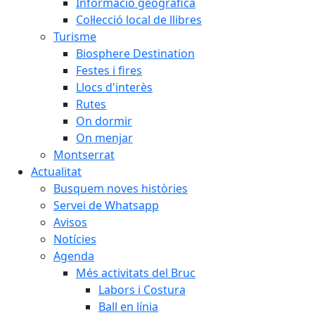
Informació geogràfica
Col·lecció local de llibres
Turisme
Biosphere Destination
Festes i fires
Llocs d'interès
Rutes
On dormir
On menjar
Montserrat
Actualitat
Busquem noves històries
Servei de Whatsapp
Avisos
Notícies
Agenda
Més activitats del Bruc
Labors i Costura
Ball en línia