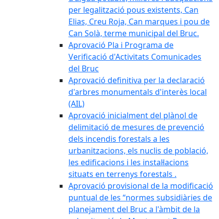
per legalització pous existents, Can
Elias, Creu Roja, Can marques i pou de
Can Solà, terme municipal del Bruc.
Aprovació Pla i Programa de
Verificació d'Activitats Comunicades
del Bruc
Aprovació definitiva per la declaració
d'arbres monumentals d'interès local
(AIL)
Aprovació inicialment del plànol de
delimitació de mesures de prevenció
dels incendis forestals a les
urbanitzacions, els nuclis de població,
les edificacions i les instal·lacions
situats en terrenys forestals .
Aprovació provisional de la modificació
puntual de les “normes subsidiàries de
planejament del Bruc a l'àmbit de la