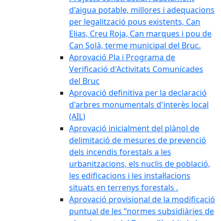
d'aigua potable, millores i adequacions
per legalització pous existents, Can
Elias, Creu Roja, Can marques i pou de
Can Solà, terme municipal del Bruc.
Aprovació Pla i Programa de
Verificació d'Activitats Comunicades
del Bruc
Aprovació definitiva per la declaració
d'arbres monumentals d'interès local
(AIL)
Aprovació inicialment del plànol de
delimitació de mesures de prevenció
dels incendis forestals a les
urbanitzacions, els nuclis de població,
les edificacions i les instal·lacions
situats en terrenys forestals .
Aprovació provisional de la modificació
puntual de les “normes subsidiàries de