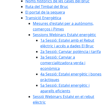
Noms històrics de les cases del Bruc
Ruta del Timbal del Bruc
El portal de la sequera
Transició Energètica
Mesures d'estalvi per a autònoms,
comerços i Pimes
Sessions Webinars Estalvi energètic
1a Sessió: Estalvi amb el Rebut
elèctric i accés a dades El Bruc
2a Sessió: Canviar potència i tarifa
3a Sessió: Canviar a
comercialitzadora verda i
econòmica
4a Sessió: Estalvi energètic i bones
pràctiques
5a Sessió: Estalvi energètic i
aparells eficients
Sessió Webinars Estalvi en el rebut
elèctric