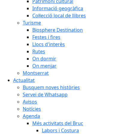
Patrimoni cultural
Informació geogràfica
Col·lecció local de llibres
Turisme
Biosphere Destination
Festes i fires
Llocs d'interès
Rutes
On dormir
On menjar
Montserrat
Actualitat
Busquem noves històries
Servei de Whatsapp
Avisos
Notícies
Agenda
Més activitats del Bruc
Labors i Costura