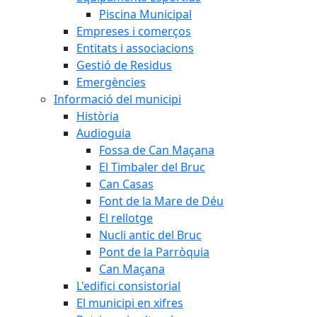
Piscina Municipal
Empreses i comerços
Entitats i associacions
Gestió de Residus
Emergències
Informació del municipi
Història
Audioguia
Fossa de Can Maçana
El Timbaler del Bruc
Can Casas
Font de la Mare de Déu
El rellotge
Nucli antic del Bruc
Pont de la Parròquia
Can Maçana
L'edifici consistorial
El municipi en xifres