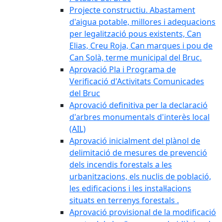
Projecte constructiu. Abastament
d'aigua potable, millores i adequacions
per legalització pous existents, Can
Elias, Creu Roja, Can marques i pou de
Can Solà, terme municipal del Bruc.
Aprovació Pla i Programa de
Verificació d'Activitats Comunicades
del Bruc
Aprovació definitiva per la declaració
d'arbres monumentals d'interès local
(AIL)
Aprovació inicialment del plànol de
delimitació de mesures de prevenció
dels incendis forestals a les
urbanitzacions, els nuclis de població,
les edificacions i les instal·lacions
situats en terrenys forestals .
Aprovació provisional de la modificació