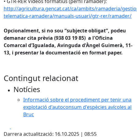
• GTR-RER Vídeos formatius (perfil ramader):
http://agricultura.gencat.cat/ca/ambits/ramaderia/gestio
telematica-ramadera/manuals-usuari/gtr-rer/ramader/
Opcionalment, si no sou “subjecte obligat”, podeu
demanar cita prèvia (938 03 19 85) a l'Oficina
Comarcal d'Igualada, Avinguda d'Àngel Guimerà, 11-
13, i presentar la documentació en format paper.
Contingut relacionat
Notícies
Informació sobre el procediment per tenir una
explotació d'autoconsum d'espècies avícoles al
Bruc
Facebook
X
Darrera actualització: 16.10.2025 | 08:55