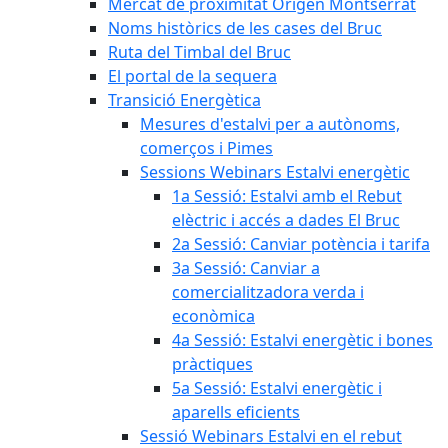
Mercat de proximitat Origen Montserrat
Noms històrics de les cases del Bruc
Ruta del Timbal del Bruc
El portal de la sequera
Transició Energètica
Mesures d'estalvi per a autònoms,
comerços i Pimes
Sessions Webinars Estalvi energètic
1a Sessió: Estalvi amb el Rebut
elèctric i accés a dades El Bruc
2a Sessió: Canviar potència i tarifa
3a Sessió: Canviar a
comercialitzadora verda i
econòmica
4a Sessió: Estalvi energètic i bones
pràctiques
5a Sessió: Estalvi energètic i
aparells eficients
Sessió Webinars Estalvi en el rebut