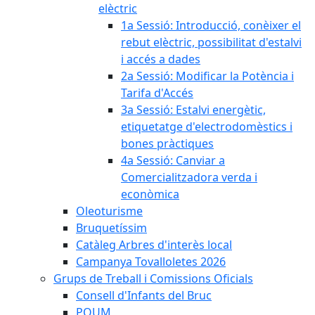
elèctric
1a Sessió: Introducció, conèixer el
rebut elèctric, possibilitat d'estalvi
i accés a dades
2a Sessió: Modificar la Potència i
Tarifa d'Accés
3a Sessió: Estalvi energètic,
etiquetatge d'electrodomèstics i
bones pràctiques
4a Sessió: Canviar a
Comercialitzadora verda i
econòmica
Oleoturisme
Bruquetíssim
Catàleg Arbres d'interès local
Campanya Tovalloletes 2026
Grups de Treball i Comissions Oficials
Consell d'Infants del Bruc
POUM