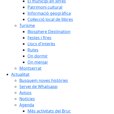
El municipi en xifres
Patrimoni cultural
Informació geogràfica
Col·lecció local de llibres
Turisme
Biosphere Destination
Festes i fires
Llocs d'interès
Rutes
On dormir
On menjar
Montserrat
Actualitat
Busquem noves històries
Servei de Whatsapp
Avisos
Notícies
Agenda
Més activitats del Bruc