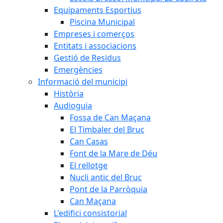
Equipaments Esportius
Piscina Municipal
Empreses i comerços
Entitats i associacions
Gestió de Residus
Emergències
Informació del municipi
Història
Audioguia
Fossa de Can Maçana
El Timbaler del Bruc
Can Casas
Font de la Mare de Déu
El rellotge
Nucli antic del Bruc
Pont de la Parròquia
Can Maçana
L'edifici consistorial