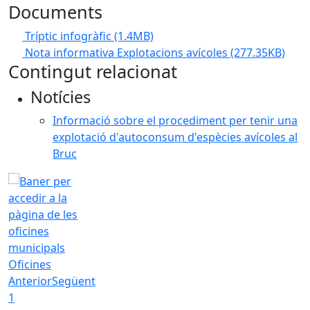
Documents
Tríptic infogràfic
(1.4MB)
Nota informativa Explotacions avícoles
(277.35KB)
Contingut relacionat
Notícies
Informació sobre el procediment per tenir una
explotació d'autoconsum d'espècies avícoles al
Bruc
Oficines
Anterior
Següent
1