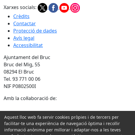
Xarxes socials:
Crèdits
Contactar
Protecció de dades
Avís legal
Accessibilitat
Ajuntament del Bruc
Bruc del Mig, 55
08294 El Bruc
Tel. 93 771 00 06
NIF P0802500I
Amb la col·laboració de:
Aquest lloc web fa servir cookies pròpies i de tercers per
facilitar-te una experiència de navegació òptima i recollir
informació anònima per millorar i adaptar-nos a les teves