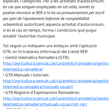
espècies i categories. Per a les activitats d'autoconsum,
en cas que estiguin emplaçades en sòl urbà, només es
podran inscriure al RER si hi ha un pronunciament per escrit
per part de l'ajuntament (informe de compatibilitat
urbanística)
autoritzant aquesta activitat d'autoconsum,
si és el cas en temps, forma i condicions que pugui
establir l'autoritat municipal.
Tot seguit us indiquem uns enllaços amb l'aplicació
GTR, on hi trobareu informació del tràmit RER:
• Gestió telemàtica Ramadera (GTR):
http://agricultura.gencat.cat/ca/ambits/ramaderia/gestio
telematica-ramadera/
• GTR-Manuals i tutorials:
http://agricultura.gencat.cat/ca/ambits/ramaderia/gestio
telematica-ramadera/manuals-usuari/
• GTR-Registre d'Explotacions Ramaderes:
http://agricultura.gencat.cat/ca/ambits/ramaderia/gestio
telematica-ramadera/manuals-usuari/gtr-rer/