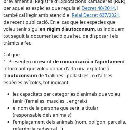
prèviament al Registre d'Explotacions Ramaderes
(RER)
,
per aquelles espècies que regula el
Decret 40/2014
, i
també cal llegir amb atenció el
Reial Decret 637/2021
,
de recent publicació. En el cas que les espècies que
voleu tenir sigui
en règim d'autoconsum
, us indiquem
tot seguit la documentació que heu de disposar i els
tràmits a fer.
Cal que:
1. Presenteu un
escrit de comunicació a l'ajuntament
informant que voleu donar d'alta una explotació
d'
autoconsum
de ‘Gallines i pollastres', o d'altres
espècies avícoles, tot indicant:
les capacitats per categories d'animals que voleu
tenir (femelles, mascles, , engreix)
el nom de la persona que serà la titular
(responsable dels animals)
l'emplaçament dels animals (nom, polígon, parcel·la,
referència cadastral,...).