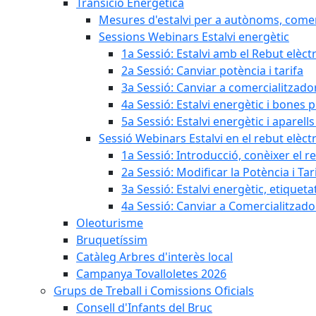
Transició Energètica
Mesures d'estalvi per a autònoms, come
Sessions Webinars Estalvi energètic
1a Sessió: Estalvi amb el Rebut elèctr
2a Sessió: Canviar potència i tarifa
3a Sessió: Canviar a comercialitzad
4a Sessió: Estalvi energètic i bones 
5a Sessió: Estalvi energètic i aparells
Sessió Webinars Estalvi en el rebut elèctr
1a Sessió: Introducció, conèixer el reb
2a Sessió: Modificar la Potència i Tar
3a Sessió: Estalvi energètic, etique
4a Sessió: Canviar a Comercialitzad
Oleoturisme
Bruquetíssim
Catàleg Arbres d'interès local
Campanya Tovalloletes 2026
Grups de Treball i Comissions Oficials
Consell d'Infants del Bruc