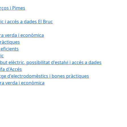
rços i Pimes
ic i accés a dades El Bruc
ora verda i econòmica
pràctiques
 eficients
ic
ut elèctric, possibilitat d'estalvi i accés a dades
ifa d'Accés
tatge d'electrodomèstics i bones pràctiques
ora verda i econòmica