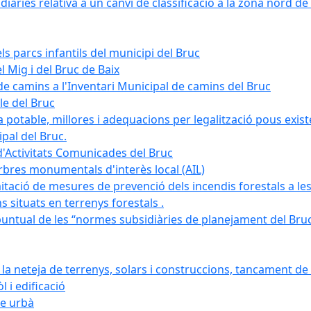
àries relativa a un canvi de classificació a la zona nord de 
ls parcs infantils del municipi del Bruc
l Mig i del Bruc de Baix
e camins a l'Inventari Municipal de camins del Bruc
le del Bruc
potable, millores i adequacions per legalització pous existe
pal del Bruc.
d'Activitats Comunicades del Bruc
arbres monumentals d'interès local (AIL)
itació de mesures de prevenció dels incendis forestals a les
ons situats en terrenys forestals .
puntual de les “normes subsidiàries de planejament del Bruc 
 neteja de terrenys, solars i construccions, tancament de 
 i edificació
ge urbà