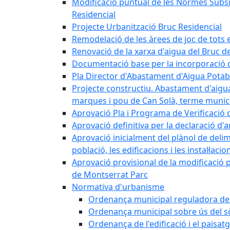
Modificació puntual de les Normes Subsidi
Residencial
Projecte Urbanització Bruc Residencial
Remodelació de les àrees de joc de tots e
Renovació de la xarxa d'aigua del Bruc de
Documentació base per la incorporació d
Pla Director d'Abastament d'Aigua Potab
Projecte constructiu. Abastament d'aigua 
marques i pou de Can Solà, terme munici
Aprovació Pla i Programa de Verificació 
Aprovació definitiva per la declaració d'
Aprovació inicialment del plànol de delim
població, les edificacions i les instal·laci
Aprovació provisional de la modificació 
de Montserrat Parc
Normativa d'urbanisme
Ordenança municipal reguladora de la
Ordenança municipal sobre ús del sòl
Ordenança de l'edificació i el paisat