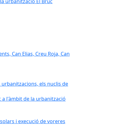
la urbanització El Bruc
nts, Can Elias, Creu Roja, Can
 urbanitzacions, els nuclis de
a l'àmbit de la urbanització
solars i execució de voreres