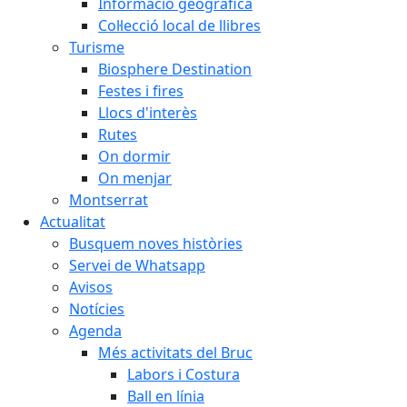
Informació geogràfica
Col·lecció local de llibres
Turisme
Biosphere Destination
Festes i fires
Llocs d'interès
Rutes
On dormir
On menjar
Montserrat
Actualitat
Busquem noves històries
Servei de Whatsapp
Avisos
Notícies
Agenda
Més activitats del Bruc
Labors i Costura
Ball en línia