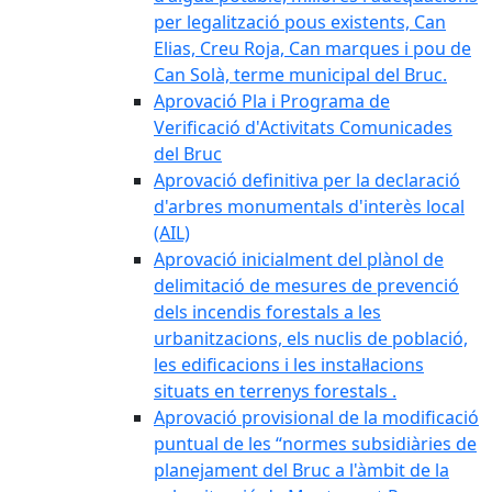
per legalització pous existents, Can
Elias, Creu Roja, Can marques i pou de
Can Solà, terme municipal del Bruc.
Aprovació Pla i Programa de
Verificació d'Activitats Comunicades
del Bruc
Aprovació definitiva per la declaració
d'arbres monumentals d'interès local
(AIL)
Aprovació inicialment del plànol de
delimitació de mesures de prevenció
dels incendis forestals a les
urbanitzacions, els nuclis de població,
les edificacions i les instal·lacions
situats en terrenys forestals .
Aprovació provisional de la modificació
puntual de les “normes subsidiàries de
planejament del Bruc a l'àmbit de la