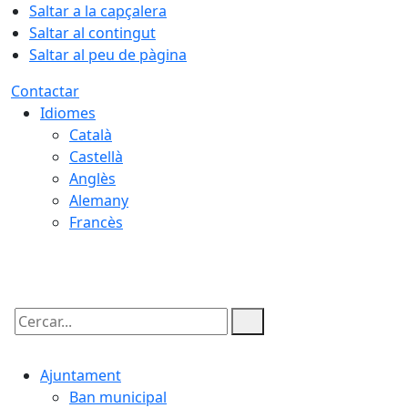
Saltar a la capçalera
Saltar al contingut
Saltar al peu de pàgina
Contactar
Idiomes
Català
Castellà
Anglès
Alemany
Francès
09.08.2026 | 14:27
Cercar:
Ajuntament
Ban municipal