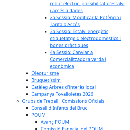
rebut elèctric, possibilitat d'estalvi
i accés a dades
2a Sessió: Modificar la Potència i
Tarifa d'Accés
3a Sessió: Estalvi energètic,
etiquetatge d'electrodomèstics i
bones pràctiques
4a Sessió: Canviar a
Comercialitzadora verda i
econòmica
Oleoturisme
Bruquetíssim
Catàleg Arbres d'interès local
Campanya Tovalloletes 2026
Grups de Treball i Comissions Oficials
Consell d'Infants del Bruc
POUM
Avanç POUM
Comissió Especial del POUM