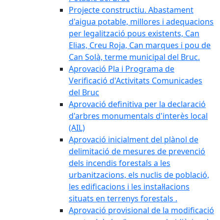
Projecte constructiu. Abastament
d'aigua potable, millores i adequacions
per legalització pous existents, Can
Elias, Creu Roja, Can marques i pou de
Can Solà, terme municipal del Bruc.
Aprovació Pla i Programa de
Verificació d'Activitats Comunicades
del Bruc
Aprovació definitiva per la declaració
d'arbres monumentals d'interès local
(AIL)
Aprovació inicialment del plànol de
delimitació de mesures de prevenció
dels incendis forestals a les
urbanitzacions, els nuclis de població,
les edificacions i les instal·lacions
situats en terrenys forestals .
Aprovació provisional de la modificació