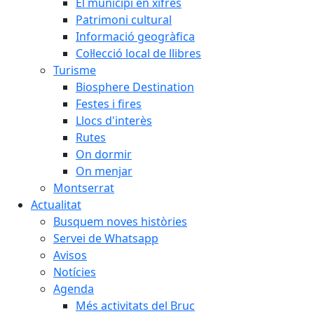
El municipi en xifres
Patrimoni cultural
Informació geogràfica
Col·lecció local de llibres
Turisme
Biosphere Destination
Festes i fires
Llocs d'interès
Rutes
On dormir
On menjar
Montserrat
Actualitat
Busquem noves històries
Servei de Whatsapp
Avisos
Notícies
Agenda
Més activitats del Bruc