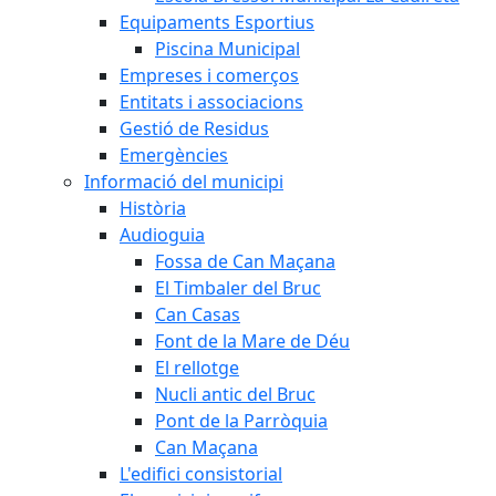
Equipaments Esportius
Piscina Municipal
Empreses i comerços
Entitats i associacions
Gestió de Residus
Emergències
Informació del municipi
Història
Audioguia
Fossa de Can Maçana
El Timbaler del Bruc
Can Casas
Font de la Mare de Déu
El rellotge
Nucli antic del Bruc
Pont de la Parròquia
Can Maçana
L'edifici consistorial