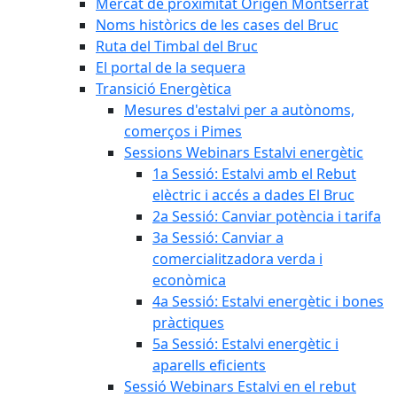
Mercat de proximitat Origen Montserrat
Noms històrics de les cases del Bruc
Ruta del Timbal del Bruc
El portal de la sequera
Transició Energètica
Mesures d'estalvi per a autònoms,
comerços i Pimes
Sessions Webinars Estalvi energètic
1a Sessió: Estalvi amb el Rebut
elèctric i accés a dades El Bruc
2a Sessió: Canviar potència i tarifa
3a Sessió: Canviar a
comercialitzadora verda i
econòmica
4a Sessió: Estalvi energètic i bones
pràctiques
5a Sessió: Estalvi energètic i
aparells eficients
Sessió Webinars Estalvi en el rebut