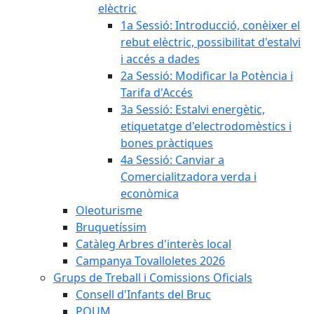
elèctric
1a Sessió: Introducció, conèixer el
rebut elèctric, possibilitat d'estalvi
i accés a dades
2a Sessió: Modificar la Potència i
Tarifa d'Accés
3a Sessió: Estalvi energètic,
etiquetatge d'electrodomèstics i
bones pràctiques
4a Sessió: Canviar a
Comercialitzadora verda i
econòmica
Oleoturisme
Bruquetíssim
Catàleg Arbres d'interès local
Campanya Tovalloletes 2026
Grups de Treball i Comissions Oficials
Consell d'Infants del Bruc
POUM