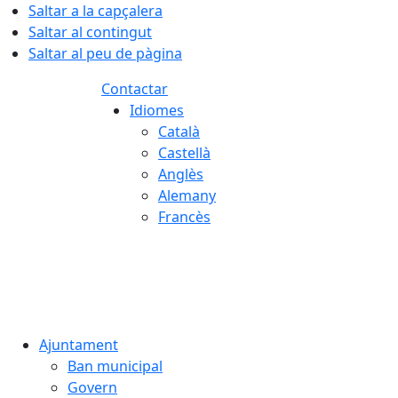
Saltar a la capçalera
Saltar al contingut
Saltar al peu de pàgina
Contactar
Idiomes
Català
Castellà
Anglès
Alemany
Francès
08.08.2026 | 14:06
Ajuntament
Ban municipal
Govern