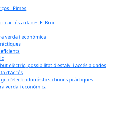
rços i Pimes
ic i accés a dades El Bruc
ora verda i econòmica
pràctiques
 eficients
ic
ut elèctric, possibilitat d'estalvi i accés a dades
ifa d'Accés
tatge d'electrodomèstics i bones pràctiques
ora verda i econòmica