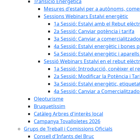
Transició Energètica
Mesures d'estalvi per a autònoms, come
Sessions Webinars Estalvi energètic
1a Sessió: Estalvi amb el Rebut elèctr
2a Sessió: Canviar potència i tarifa
3a Sessió: Canviar a comercialitzad
4a Sessió: Estalvi energètic i bones 
5a Sessió: Estalvi energètic i aparells
Sessió Webinars Estalvi en el rebut elèctr
1a Sessió: Introducció, conèixer el reb
2a Sessió: Modificar la Potència i Tar
3a Sessió: Estalvi energètic, etique
4a Sessió: Canviar a Comercialitzad
Oleoturisme
Bruquetíssim
Catàleg Arbres d'interès local
Campanya Tovalloletes 2026
Grups de Treball i Comissions Oficials
Consell d'Infants del Bruc