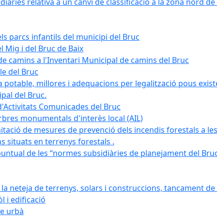
àries relativa a un canvi de classificació a la zona nord de 
ls parcs infantils del municipi del Bruc
l Mig i del Bruc de Baix
e camins a l'Inventari Municipal de camins del Bruc
le del Bruc
potable, millores i adequacions per legalització pous existe
pal del Bruc.
d'Activitats Comunicades del Bruc
arbres monumentals d'interès local (AIL)
itació de mesures de prevenció dels incendis forestals a les
ons situats en terrenys forestals .
puntual de les “normes subsidiàries de planejament del Bruc 
 neteja de terrenys, solars i construccions, tancament de 
 i edificació
ge urbà