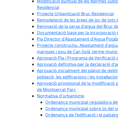
Modificació puntual de les Normes Subsidi
Residencial
Projecte Urbanització Bruc Residencial
Remodelació de les àrees de joc de tots e
Renovació de la xarxa d'aigua del Bruc de
Documentació base per la incorporació d
Pla Director d'Abastament d'Aigua Potab
Projecte constructiu. Abastament d'aigua 
marques i pou de Can Solà, terme munici
Aprovació Pla i Programa de Verificació 
Aprovació definitiva per la declaració d'
Aprovació inicialment del plànol de delim
població, les edificacions i les instal·laci
Aprovació provisional de la modificació 
de Montserrat Parc
Normativa d'urbanisme
Ordenança municipal reguladora de la
Ordenança municipal sobre ús del sòl
Ordenança de l'edificació i el paisat