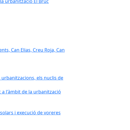
la urbanització El Bruc
nts, Can Elias, Creu Roja, Can
 urbanitzacions, els nuclis de
a l'àmbit de la urbanització
solars i execució de voreres