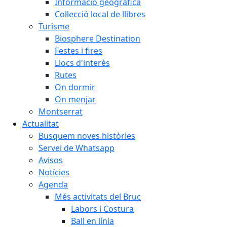
Informació geogràfica
Col·lecció local de llibres
Turisme
Biosphere Destination
Festes i fires
Llocs d'interès
Rutes
On dormir
On menjar
Montserrat
Actualitat
Busquem noves històries
Servei de Whatsapp
Avisos
Notícies
Agenda
Més activitats del Bruc
Labors i Costura
Ball en línia