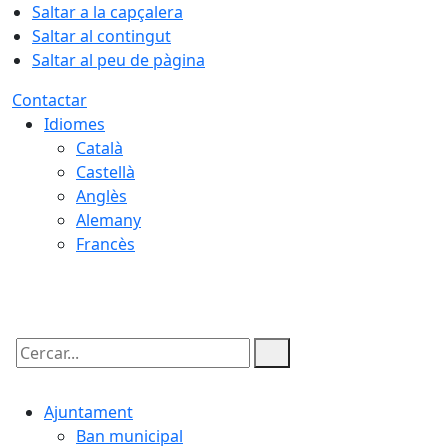
Saltar a la capçalera
Saltar al contingut
Saltar al peu de pàgina
Contactar
Idiomes
Català
Castellà
Anglès
Alemany
Francès
05.08.2026 | 21:52
Cercar:
Ajuntament
Ban municipal