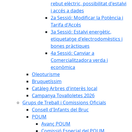
rebut elèctric, possibilitat d'estalvi
i accés a dades
2a Sessió: Modificar la Potència i
Tarifa d'Accés
3a Sessió: Estalvi energètic,
etiquetatge d'electrodomèstics i
bones pràctiques
4a Sessió: Canviar a
Comercialitzadora verda i
econòmica
Oleoturisme
Bruquetíssim
Catàleg Arbres d'interès local
Campanya Tovalloletes 2026
Grups de Treball i Comissions Oficials
Consell d'Infants del Bruc
POUM
Avanç POUM
Comissió Especial del POUM