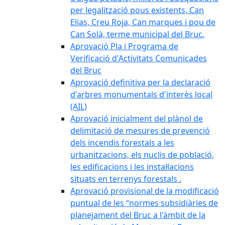
per legalització pous existents, Can
Elias, Creu Roja, Can marques i pou de
Can Solà, terme municipal del Bruc.
Aprovació Pla i Programa de
Verificació d'Activitats Comunicades
del Bruc
Aprovació definitiva per la declaració
d'arbres monumentals d'interès local
(AIL)
Aprovació inicialment del plànol de
delimitació de mesures de prevenció
dels incendis forestals a les
urbanitzacions, els nuclis de població,
les edificacions i les instal·lacions
situats en terrenys forestals .
Aprovació provisional de la modificació
puntual de les “normes subsidiàries de
planejament del Bruc a l'àmbit de la