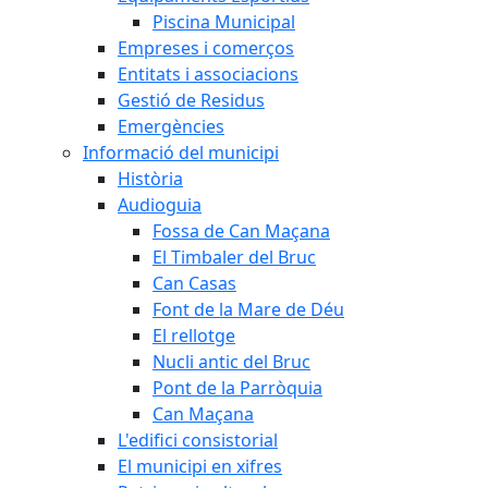
Piscina Municipal
Empreses i comerços
Entitats i associacions
Gestió de Residus
Emergències
Informació del municipi
Història
Audioguia
Fossa de Can Maçana
El Timbaler del Bruc
Can Casas
Font de la Mare de Déu
El rellotge
Nucli antic del Bruc
Pont de la Parròquia
Can Maçana
L'edifici consistorial
El municipi en xifres