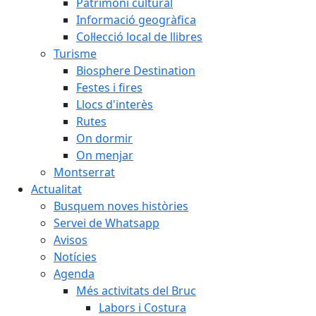
Patrimoni cultural
Informació geogràfica
Col·lecció local de llibres
Turisme
Biosphere Destination
Festes i fires
Llocs d'interès
Rutes
On dormir
On menjar
Montserrat
Actualitat
Busquem noves històries
Servei de Whatsapp
Avisos
Notícies
Agenda
Més activitats del Bruc
Labors i Costura