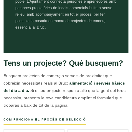
poble. L'Ajuntament connecta persones emprenedores amb
persones propietàries de locals comercials buits o sense
relleu, amb acompanyament en tot el procés, per fer
possible la posada en marxa de projectes de comerç
essencial al Bruc.
Tens un projecte? Què busquem?
Busquem projectes de comerç o serveis de proximitat que
cobreixin necessitats reals al Bruc:
alimentació i serveis bàsics
del dia a dia.
Si el teu projecte respon a allò que la gent del Bruc
necessita, presenta la teva candidatura omplint el formulari que
trobaràs a baix de tot de la pàgina.
COM FUNCIONA EL PROCÉS DE SELECCIÓ