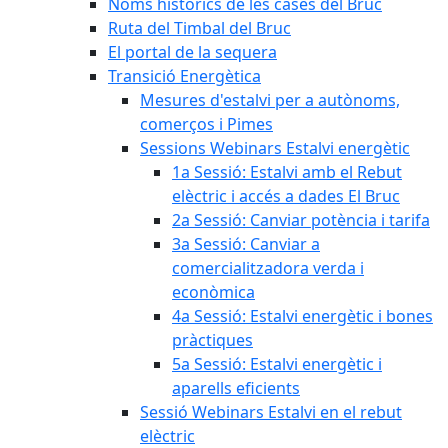
Noms històrics de les cases del Bruc
Ruta del Timbal del Bruc
El portal de la sequera
Transició Energètica
Mesures d'estalvi per a autònoms,
comerços i Pimes
Sessions Webinars Estalvi energètic
1a Sessió: Estalvi amb el Rebut
elèctric i accés a dades El Bruc
2a Sessió: Canviar potència i tarifa
3a Sessió: Canviar a
comercialitzadora verda i
econòmica
4a Sessió: Estalvi energètic i bones
pràctiques
5a Sessió: Estalvi energètic i
aparells eficients
Sessió Webinars Estalvi en el rebut
elèctric