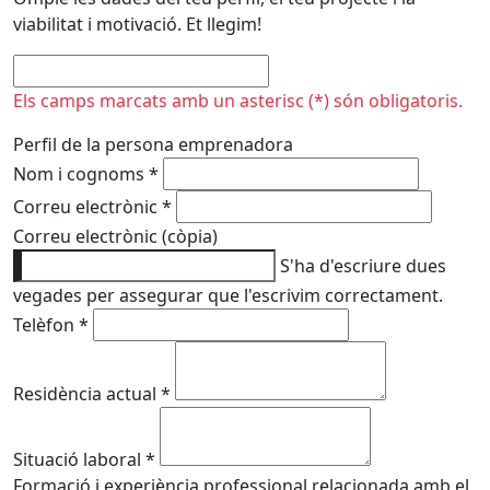
viabilitat i motivació. Et llegim!
No omplir
Els camps marcats amb un asterisc (*) són obligatoris.
Perfil de la persona emprenadora
Nom i cognoms
*
Correu electrònic
*
Correu electrònic (còpia)
S'ha d'escriure dues
vegades per assegurar que l'escrivim correctament.
Telèfon
*
Residència actual
*
Situació laboral
*
Formació i experiència professional relacionada amb el