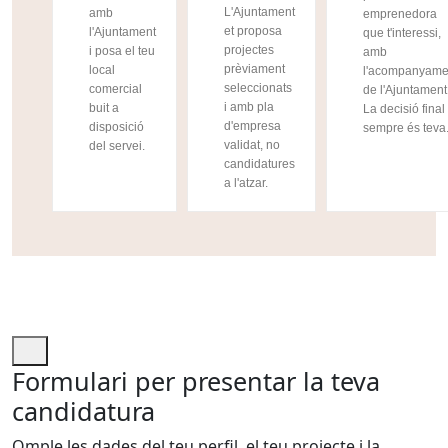
L'Ajuntament
amb
emprenedora
et proposa
l'Ajuntament
que t'interessi,
projectes
i posa el teu
amb
prèviament
local
l'acompanyame
seleccionats
comercial
de l'Ajuntament
i amb pla
buit a
La decisió final
d'empresa
disposició
sempre és teva
validat, no
del servei.
candidatures
a l'atzar.
Formulari per presentar la teva
candidatura
Omple les dades del teu perfil, el teu projecte i la