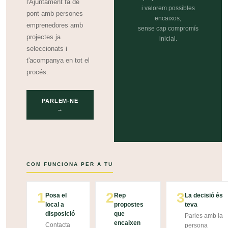
l'Ajuntament fa de
i valorem possibles
pont amb persones
encaixos,
emprenedores amb
sense cap compromís
projectes ja
inicial.
seleccionats i
t'acompanya en tot el
procés.
PARLEM-NE
→
COM FUNCIONA PER A TU
1
2
3
Posa el
Rep
La decisió és
local a
propostes
teva
disposició
que
Parles amb la
encaixen
Contacta
persona