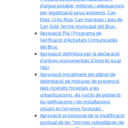
d'aigua potable, millores i adequacions
per legalització pous existents, Can
Elias, Creu Roja, Can marques i pou de
Can Solà, terme municipal del Bruc.
Aprovació Pla i Programa de
Verificació d'Activitats Comunicades
del Bruc
Aprovació definitiva per la declaració
d'arbres monumentals d'interès local
(AIL)
Aprovació inicialment del plànol de
delimitació de mesures de prevenció
dels incendis forestals a les
urbanitzacions, els nuclis de població,
les edificacions i les instal·lacions
situats en terrenys forestals .
Aprovació provisional de la modificació
puntual de les “normes subsidiàries de