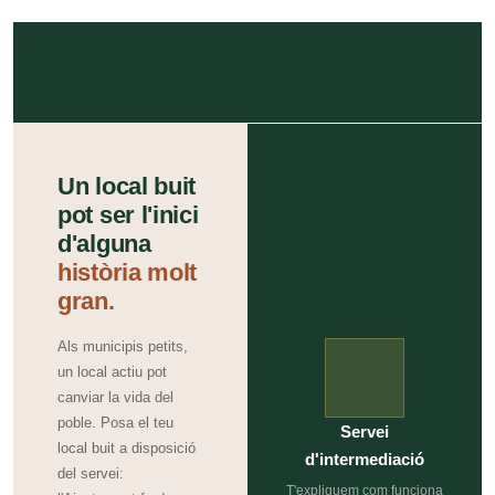
Un local buit
pot ser l'inici
d'alguna
història molt
gran.
Als municipis petits,
un local actiu pot
canviar la vida del
poble. Posa el teu
Servei
local buit a disposició
d'intermediació
del servei:
T'expliquem com funciona