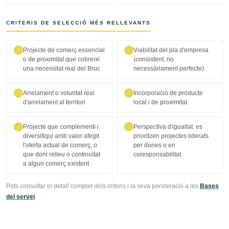
CRITERIS DE SELECCIÓ MÉS RELLEVANTS
Projecte de comerç essencial
Viabilitat del pla d'empresa
o de proximitat que cobreixi
(consistent, no
una necessitat real del Bruc
necessàriament perfecte)
Arrelament o voluntat real
Incorporació de producte
d'arrelament al territori
local i de proximitat
Projecte que complementi i
Perspectiva d'igualtat: es
diversifiqui amb valor afegit
prioritzen projectes liderats
l'oferta actual de comerç, o
per dones o en
que doni relleu o continuïtat
coresponsabilitat
a algun comerç existent
Pots consultar el detall complet dels criteris i la seva ponderació a les
Bases
del servei
.