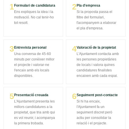
1
2
Formulari de candidatura
Pla d'empresa
Ens expliques la idea i la
Si la proposta passa el
motivació. No cal tenir-ho
filtre del formulari,
tot resolt.
t'acompanyem a elaborar
el pla d'empresa.
3
4
Entrevista personal
Valoració de la propietat
Una conversa de 45-60
L'Ajuntament contacta amb
minuts per conèixer millor
les persones propietàries
el projecte i valorar-ne
de locals i valora quines
l'encaix amb els locals
candidatures finalistes
disponibles.
encaixen amb cada espai.
5
6
Presentació creuada
Seguiment post-contacte
L'Ajuntament presenta les
Si hi ha encaix,
millors candidatures a la
l'Ajuntament fa un
propietat, que tria amb qui
seguiment discret però
es vol reunir, i acompanya
actiu per consolidar la
la primera trobada.
relació i el projecte.