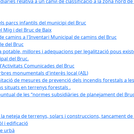
àries relativa a un canvi de classificació a la zona nord de 
ls parcs infantils del municipi del Bruc
l Mig i del Bruc de Baix
e camins a l'Inventari Municipal de camins del Bruc
le del Bruc
potable, millores i adequacions per legalització pous existe
pal del Bruc.
d'Activitats Comunicades del Bruc
arbres monumentals d'interès local (AIL)
itació de mesures de prevenció dels incendis forestals a les
ons situats en terrenys forestals .
puntual de les “normes subsidiàries de planejament del Bruc 
 neteja de terrenys, solars i construccions, tancament de 
 i edificació
ge urbà