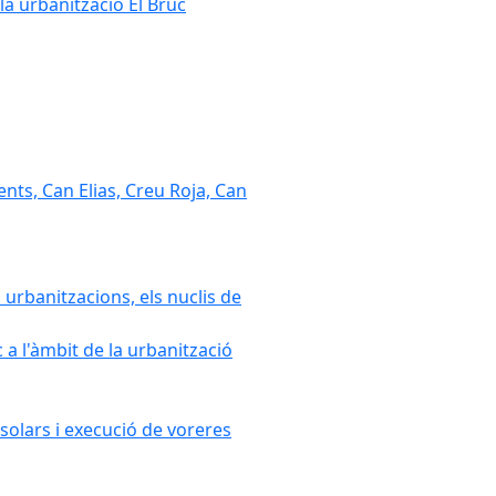
la urbanització El Bruc
nts, Can Elias, Creu Roja, Can
 urbanitzacions, els nuclis de
a l'àmbit de la urbanització
solars i execució de voreres