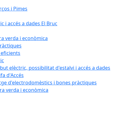
rços i Pimes
ic i accés a dades El Bruc
ora verda i econòmica
pràctiques
 eficients
ic
ut elèctric, possibilitat d'estalvi i accés a dades
ifa d'Accés
tatge d'electrodomèstics i bones pràctiques
ora verda i econòmica