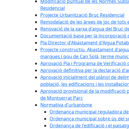
Modificació puntual de les Normes Subsidi
Residencial
Projecte Urbanització Bruc Residencial
Remodelació de les àrees de joc de tots e
Renovació de la xarxa d'aigua del Bruc de
Documentació base per la incorporació d
Pla Director d'Abastament d'Aigua Potab
Projecte constructiu. Abastament d'aigua 
marques i pou de Can Solà, terme munici
Aprovació Pla i Programa de Verificació 
Aprovació definitiva per la declaració d'
Aprovació inicialment del plànol de delim
població, les edificacions i les instal·laci
Aprovació provisional de la modificació 
de Montserrat Parc
Normativa d'urbanisme
Ordenança municipal reguladora de la
Ordenança municipal sobre ús del sòl
Ordenança de l'edificació i el paisat