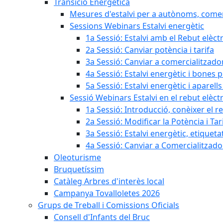
Transició Energètica
Mesures d'estalvi per a autònoms, come
Sessions Webinars Estalvi energètic
1a Sessió: Estalvi amb el Rebut elèctr
2a Sessió: Canviar potència i tarifa
3a Sessió: Canviar a comercialitzad
4a Sessió: Estalvi energètic i bones 
5a Sessió: Estalvi energètic i aparells
Sessió Webinars Estalvi en el rebut elèctr
1a Sessió: Introducció, conèixer el reb
2a Sessió: Modificar la Potència i Tar
3a Sessió: Estalvi energètic, etique
4a Sessió: Canviar a Comercialitzad
Oleoturisme
Bruquetíssim
Catàleg Arbres d'interès local
Campanya Tovalloletes 2026
Grups de Treball i Comissions Oficials
Consell d'Infants del Bruc