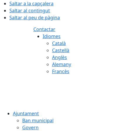
Saltar a la capçalera
Saltar al contingut
Saltar al peu de pàgina
Contactar
Idiomes
Català
Castellà
Anglès
Alemany
Francès
08.08.2026 | 10:41
Ajuntament
Ban municipal
Govern