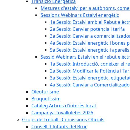
Transició Energètica
Mesures d'estalvi per a autònoms, come
Sessions Webinars Estalvi energètic
1a Sessió: Estalvi amb el Rebut elèctr
2a Sessió: Canviar potència i tarifa
3a Sessió: Canviar a comercialitzad
4a Sessió: Estalvi energètic i bones 
5a Sessió: Estalvi energètic i aparells
Sessió Webinars Estalvi en el rebut elèctr
1a Sessió: Introducció, conèixer el reb
2a Sessió: Modificar la Potència i Tar
3a Sessió: Estalvi energètic, etique
4a Sessió: Canviar a Comercialitzad
Oleoturisme
Bruquetíssim
Catàleg Arbres d'interès local
Campanya Tovalloletes 2026
Grups de Treball i Comissions Oficials
Consell d'Infants del Bruc