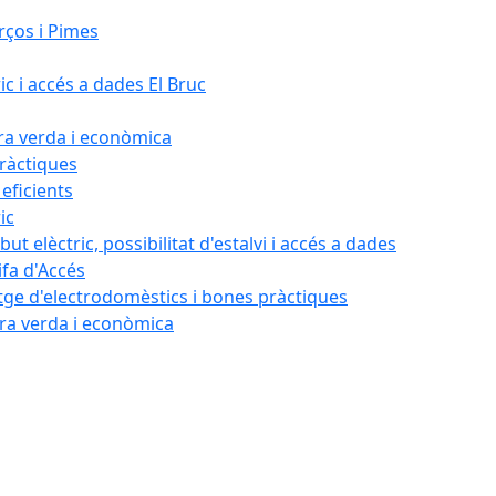
rços i Pimes
ic i accés a dades El Bruc
ora verda i econòmica
pràctiques
 eficients
ic
ut elèctric, possibilitat d'estalvi i accés a dades
ifa d'Accés
tatge d'electrodomèstics i bones pràctiques
ora verda i econòmica