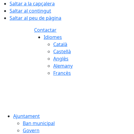
Saltar a la capçalera
Saltar al contingut
Saltar al peu de pàgina
Contactar
Idiomes
Català
Castellà
Anglès
Alemany
Francès
06.08.2026 | 13:28
Ajuntament
Ban municipal
Govern