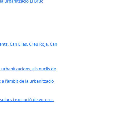
la urbanització El Bruc
nts, Can Elias, Creu Roja, Can
 urbanitzacions, els nuclis de
a l'àmbit de la urbanització
solars i execució de voreres