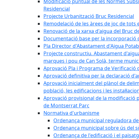
Modificació puntual de les Normes Subsidi
Residencial
Projecte Urbanització Bruc Residencial
Remodelació de les àrees de joc de tots e
Renovació de la xarxa d'aigua del Bruc de
Documentació base per la incorporació d
Pla Director d'Abastament d'Aigua Potab
Projecte constructiu. Abastament d'aigua 
marques i pou de Can Solà, terme munici
Aprovació Pla i Programa de Verificació 
Aprovació definitiva per la declaració d'
Aprovació inicialment del plànol de delim
població, les edificacions i les instal·laci
Aprovació provisional de la modificació 
de Montserrat Parc
Normativa d'urbanisme
Ordenança municipal reguladora de la
Ordenança municipal sobre ús del sòl
Ordenança de l'edificació i el paisat