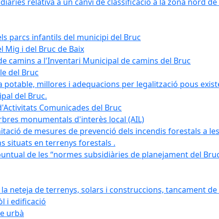
àries relativa a un canvi de classificació a la zona nord de 
ls parcs infantils del municipi del Bruc
l Mig i del Bruc de Baix
e camins a l'Inventari Municipal de camins del Bruc
le del Bruc
potable, millores i adequacions per legalització pous existe
pal del Bruc.
d'Activitats Comunicades del Bruc
arbres monumentals d'interès local (AIL)
itació de mesures de prevenció dels incendis forestals a les
ons situats en terrenys forestals .
puntual de les “normes subsidiàries de planejament del Bruc 
 neteja de terrenys, solars i construccions, tancament de 
 i edificació
ge urbà