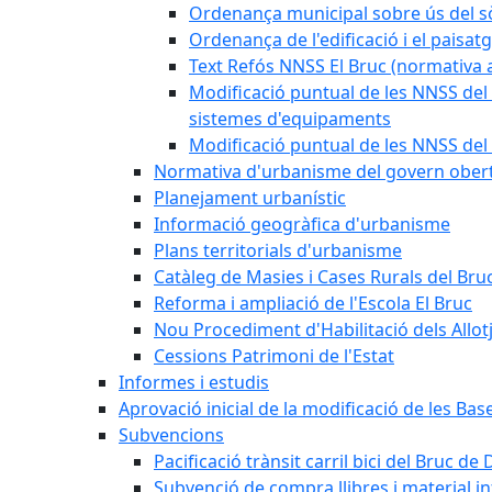
Ordenança municipal sobre ús del sòl
Ordenança de l'edificació i el paisat
Text Refós NNSS El Bruc (normativa a
Modificació puntual de les NNSS del 
sistemes d'equipaments
Modificació puntual de les NNSS del 
Normativa d'urbanisme del govern ober
Planejament urbanístic
Informació geogràfica d'urbanisme
Plans territorials d'urbanisme
Catàleg de Masies i Cases Rurals del Bru
Reforma i ampliació de l'Escola El Bruc
Nou Procediment d'Habilitació dels Allot
Cessions Patrimoni de l'Estat
Informes i estudis
Aprovació inicial de la modificació de les Ba
Subvencions
Pacificació trànsit carril bici del Bruc de 
Subvenció de compra llibres i material i