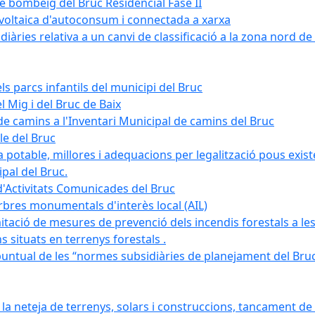
de bombeig del Bruc Residencial Fase II
tovoltaica d'autoconsum i connectada a xarxa
àries relativa a un canvi de classificació a la zona nord de 
ls parcs infantils del municipi del Bruc
l Mig i del Bruc de Baix
e camins a l'Inventari Municipal de camins del Bruc
le del Bruc
potable, millores i adequacions per legalització pous existe
pal del Bruc.
d'Activitats Comunicades del Bruc
arbres monumentals d'interès local (AIL)
itació de mesures de prevenció dels incendis forestals a les
ons situats en terrenys forestals .
puntual de les “normes subsidiàries de planejament del Bruc 
 neteja de terrenys, solars i construccions, tancament de 