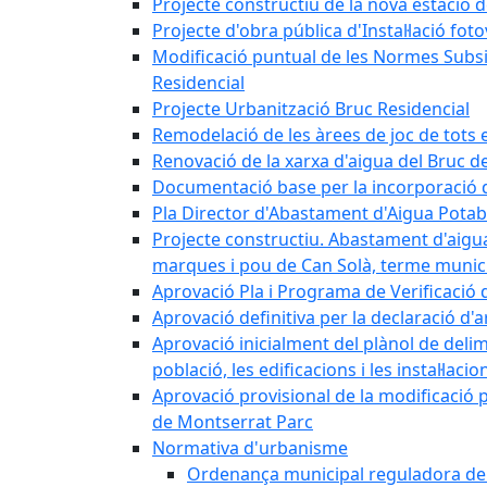
Projecte constructiu de la nova estació 
Projecte d'obra pública d'Instal·lació fo
Modificació puntual de les Normes Subsidi
Residencial
Projecte Urbanització Bruc Residencial
Remodelació de les àrees de joc de tots e
Renovació de la xarxa d'aigua del Bruc de
Documentació base per la incorporació d
Pla Director d'Abastament d'Aigua Potab
Projecte constructiu. Abastament d'aigua 
marques i pou de Can Solà, terme munici
Aprovació Pla i Programa de Verificació 
Aprovació definitiva per la declaració d'
Aprovació inicialment del plànol de delim
població, les edificacions i les instal·laci
Aprovació provisional de la modificació 
de Montserrat Parc
Normativa d'urbanisme
Ordenança municipal reguladora de la