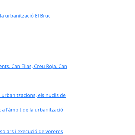
la urbanització El Bruc
nts, Can Elias, Creu Roja, Can
 urbanitzacions, els nuclis de
a l'àmbit de la urbanització
solars i execució de voreres