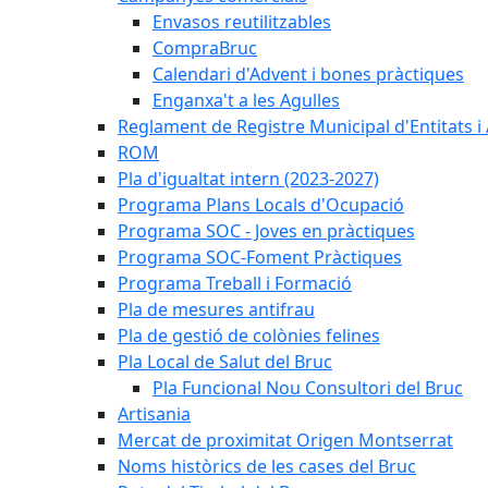
Envasos reutilitzables
CompraBruc
Calendari d'Advent i bones pràctiques
Enganxa't a les Agulles
Reglament de Registre Municipal d'Entitats i
ROM
Pla d'igualtat intern (2023-2027)
Programa Plans Locals d'Ocupació
Programa SOC - Joves en pràctiques
Programa SOC-Foment Pràctiques
Programa Treball i Formació
Pla de mesures antifrau
Pla de gestió de colònies felines
Pla Local de Salut del Bruc
Pla Funcional Nou Consultori del Bruc
Artisania
Mercat de proximitat Origen Montserrat
Noms històrics de les cases del Bruc