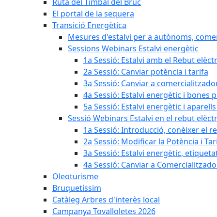
Ruta del Timbal del Bruc
El portal de la sequera
Transició Energètica
Mesures d'estalvi per a autònoms, come
Sessions Webinars Estalvi energètic
1a Sessió: Estalvi amb el Rebut elèctr
2a Sessió: Canviar potència i tarifa
3a Sessió: Canviar a comercialitzad
4a Sessió: Estalvi energètic i bones 
5a Sessió: Estalvi energètic i aparells
Sessió Webinars Estalvi en el rebut elèctr
1a Sessió: Introducció, conèixer el reb
2a Sessió: Modificar la Potència i Tar
3a Sessió: Estalvi energètic, etique
4a Sessió: Canviar a Comercialitzad
Oleoturisme
Bruquetíssim
Catàleg Arbres d'interès local
Campanya Tovalloletes 2026