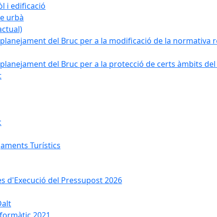
 i edificació
ge urbà
ctual)
planejament del Bruc per a la modificació de la normativa re
planejament del Bruc per a la protecció de certs àmbits del
t
c
jaments Turístics
ses d'Execució del Pressupost 2026
Dalt
nformàtic 2021