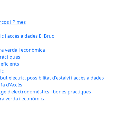
rços i Pimes
ic i accés a dades El Bruc
ora verda i econòmica
pràctiques
 eficients
ic
ut elèctric, possibilitat d'estalvi i accés a dades
ifa d'Accés
tatge d'electrodomèstics i bones pràctiques
ora verda i econòmica