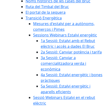
Noms històrics de les cases del Bruc
Ruta del Timbal del Bruc
El portal de la sequera
Transició Energètica
Mesures d'estalvi per a autònoms,
comerços i Pimes
Sessions Webinars Estalvi energètic
1a Sessió: Estalvi amb el Rebut
elèctric i accés a dades El Bruc
2a Sessió: Canviar potència i tarifa
3a Sessió: Canviar a
comercialitzadora verda i
econòmica
4a Sessió: Estalvi energètic i bones
pràctiques
5a Sessió: Estalvi energètic i
aparells eficients
Sessió Webinars Estalvi en el rebut
elèctric