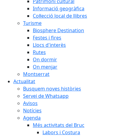
Patrimoni cultural
Informació geogràfica
Col·lecció local de llibres
Turisme
Biosphere Destination
Festes i fires
Llocs d'interès
Rutes
On dormir
On menjar
Montserrat
Actualitat
Busquem noves històries
Servei de Whatsapp
Avisos
Notícies
Agenda
Més activitats del Bruc
Labors i Costura