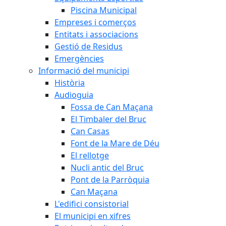
Piscina Municipal
Empreses i comerços
Entitats i associacions
Gestió de Residus
Emergències
Informació del municipi
Història
Audioguia
Fossa de Can Maçana
El Timbaler del Bruc
Can Casas
Font de la Mare de Déu
El rellotge
Nucli antic del Bruc
Pont de la Parròquia
Can Maçana
L'edifici consistorial
El municipi en xifres