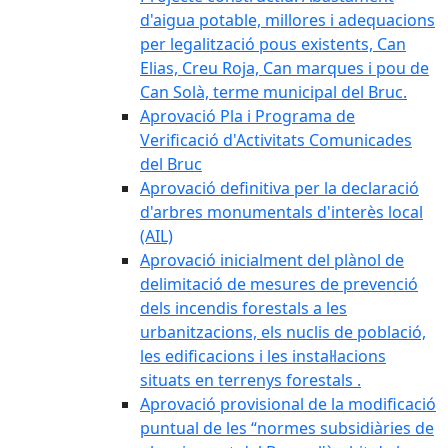
d'aigua potable, millores i adequacions
per legalització pous existents, Can
Elias, Creu Roja, Can marques i pou de
Can Solà, terme municipal del Bruc.
Aprovació Pla i Programa de
Verificació d'Activitats Comunicades
del Bruc
Aprovació definitiva per la declaració
d'arbres monumentals d'interès local
(AIL)
Aprovació inicialment del plànol de
delimitació de mesures de prevenció
dels incendis forestals a les
urbanitzacions, els nuclis de població,
les edificacions i les instal·lacions
situats en terrenys forestals .
Aprovació provisional de la modificació
puntual de les “normes subsidiàries de