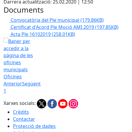
Darrera actualització: 25.02.2020 | 12:50
Documents
Convocatòria del Ple municipal
(179.86KB)
Certificat d'Acord Ple Moció AMI 2019
(197.85KB)
Acta Ple 16102019
(258.01KB)
Oficines
Anterior
Següent
1
Xarxes socials:
Crèdits
Contactar
Protecció de dades