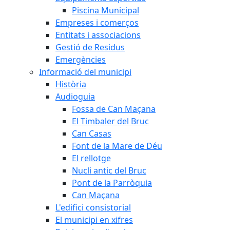
Piscina Municipal
Empreses i comerços
Entitats i associacions
Gestió de Residus
Emergències
Informació del municipi
Història
Audioguia
Fossa de Can Maçana
El Timbaler del Bruc
Can Casas
Font de la Mare de Déu
El rellotge
Nucli antic del Bruc
Pont de la Parròquia
Can Maçana
L'edifici consistorial
El municipi en xifres