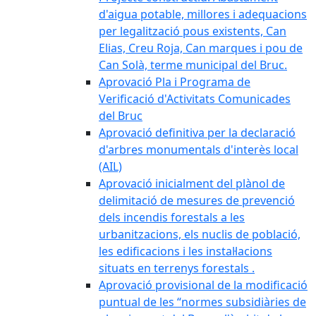
d'aigua potable, millores i adequacions
per legalització pous existents, Can
Elias, Creu Roja, Can marques i pou de
Can Solà, terme municipal del Bruc.
Aprovació Pla i Programa de
Verificació d'Activitats Comunicades
del Bruc
Aprovació definitiva per la declaració
d'arbres monumentals d'interès local
(AIL)
Aprovació inicialment del plànol de
delimitació de mesures de prevenció
dels incendis forestals a les
urbanitzacions, els nuclis de població,
les edificacions i les instal·lacions
situats en terrenys forestals .
Aprovació provisional de la modificació
puntual de les “normes subsidiàries de