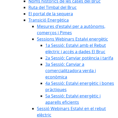
Noms històrics de les cases del Bruc
Ruta del Timbal del Bruc
El portal de la sequera
Transició Energètica
Mesures d'estalvi per a autònoms,
comerços i Pimes
Sessions Webinars Estalvi energètic
1a Sessió: Estalvi amb el Rebut
elèctric i accés a dades El Bruc
2a Sessió: Canviar potència i tarifa
3a Sessió: Canviar a
comercialitzadora verda i
econòmica
4a Sessió: Estalvi energètic i bones
pràctiques
5a Sessió: Estalvi energètic i
aparells eficients
Sessió Webinars Estalvi en el rebut
elèctric