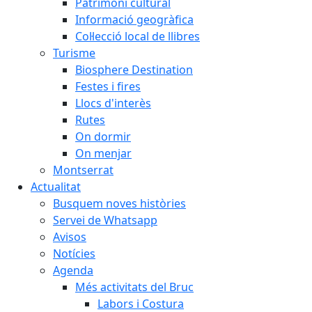
Patrimoni cultural
Informació geogràfica
Col·lecció local de llibres
Turisme
Biosphere Destination
Festes i fires
Llocs d'interès
Rutes
On dormir
On menjar
Montserrat
Actualitat
Busquem noves històries
Servei de Whatsapp
Avisos
Notícies
Agenda
Més activitats del Bruc
Labors i Costura