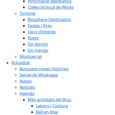
Informació geogràfica
Col·lecció local de llibres
Turisme
Biosphere Destination
Festes i fires
Llocs d'interès
Rutes
On dormir
On menjar
Montserrat
Actualitat
Busquem noves històries
Servei de Whatsapp
Avisos
Notícies
Agenda
Més activitats del Bruc
Labors i Costura
Ball en línia