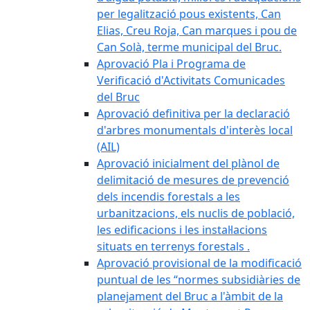
per legalització pous existents, Can
Elias, Creu Roja, Can marques i pou de
Can Solà, terme municipal del Bruc.
Aprovació Pla i Programa de
Verificació d'Activitats Comunicades
del Bruc
Aprovació definitiva per la declaració
d'arbres monumentals d'interès local
(AIL)
Aprovació inicialment del plànol de
delimitació de mesures de prevenció
dels incendis forestals a les
urbanitzacions, els nuclis de població,
les edificacions i les instal·lacions
situats en terrenys forestals .
Aprovació provisional de la modificació
puntual de les “normes subsidiàries de
planejament del Bruc a l'àmbit de la