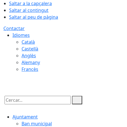
Saltar a la capçalera
Saltar al contingut
Saltar al peu de pàgina
Contactar
Idiomes
Català
Castellà
Anglès
Alemany
Francès
07.08.2026 | 10:21
Cercar:
Ajuntament
Ban municipal