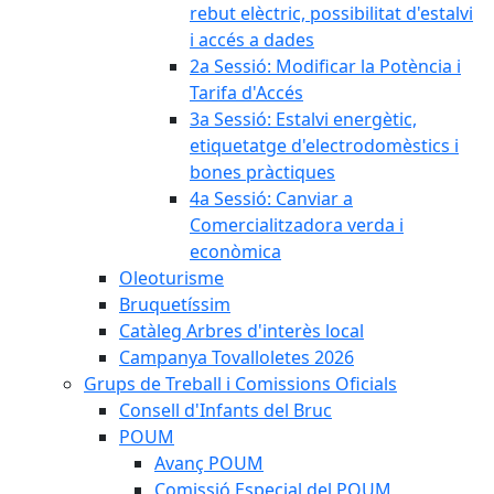
rebut elèctric, possibilitat d'estalvi
i accés a dades
2a Sessió: Modificar la Potència i
Tarifa d'Accés
3a Sessió: Estalvi energètic,
etiquetatge d'electrodomèstics i
bones pràctiques
4a Sessió: Canviar a
Comercialitzadora verda i
econòmica
Oleoturisme
Bruquetíssim
Catàleg Arbres d'interès local
Campanya Tovalloletes 2026
Grups de Treball i Comissions Oficials
Consell d'Infants del Bruc
POUM
Avanç POUM
Comissió Especial del POUM