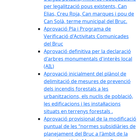
per legalització pous existents, Can
Elias, Creu Roja, Can marques i pou de
Can Solà, terme municipal del Bruc.
Aprovació Pla i Programa de
Verificació d'Activitats Comunicades
del Bruc
Aprovació definitiva per la declaració
d'arbres monumentals d'interès local
(AIL)
Aprovació inicialment del plànol de
delimitació de mesures de prevenció
dels incendis forestals a les
urbanitzacions, els nuclis de població,
les edificacions i les instal·lacions
situats en terrenys forestals .
Aprovació provisional de la modificació
puntual de les “normes subsidiàries de
planejament del Bruc a l'àmbit de la