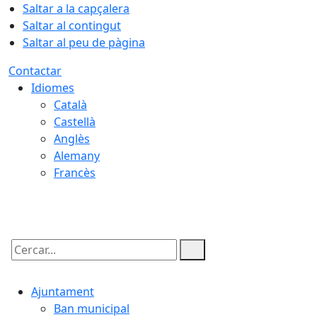
Saltar a la capçalera
Saltar al contingut
Saltar al peu de pàgina
Contactar
Idiomes
Català
Castellà
Anglès
Alemany
Francès
08.08.2026 | 12:36
Cercar:
Ajuntament
Ban municipal