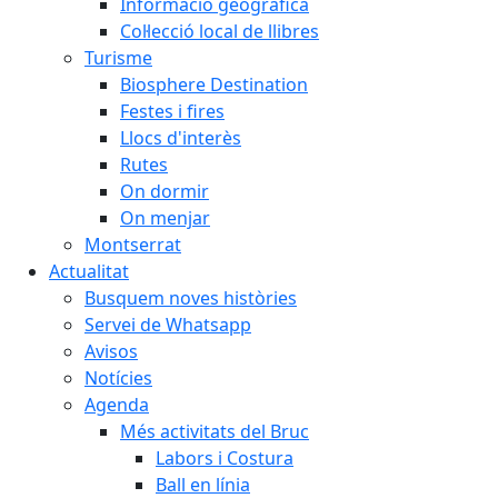
Informació geogràfica
Col·lecció local de llibres
Turisme
Biosphere Destination
Festes i fires
Llocs d'interès
Rutes
On dormir
On menjar
Montserrat
Actualitat
Busquem noves històries
Servei de Whatsapp
Avisos
Notícies
Agenda
Més activitats del Bruc
Labors i Costura
Ball en línia