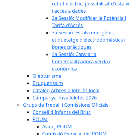
rebut elèctric, possibilitat d'estalvi
i accés a dades
2a Sessió: Modificar la Potència i
Tarifa d'Accés
3a Sessió: Estalvi energètic,
etiquetatge d'electrodomèstics i
bones pràctiques
4a Sessió: Canviar a
Comercialitzadora verda i
econòmica
Oleoturisme
Bruquetíssim
Catàleg Arbres d'interès local
Campanya Tovalloletes 2026
Grups de Treball i Comissions Oficials
Consell d'Infants del Bruc
POUM
Avanç POUM
Comissió Especial del POUM