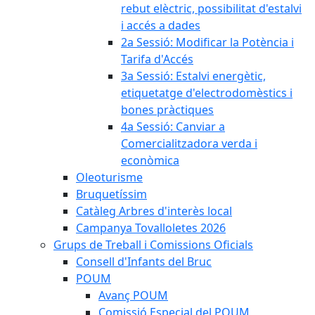
rebut elèctric, possibilitat d'estalvi
i accés a dades
2a Sessió: Modificar la Potència i
Tarifa d'Accés
3a Sessió: Estalvi energètic,
etiquetatge d'electrodomèstics i
bones pràctiques
4a Sessió: Canviar a
Comercialitzadora verda i
econòmica
Oleoturisme
Bruquetíssim
Catàleg Arbres d'interès local
Campanya Tovalloletes 2026
Grups de Treball i Comissions Oficials
Consell d'Infants del Bruc
POUM
Avanç POUM
Comissió Especial del POUM