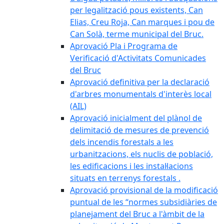
per legalització pous existents, Can
Elias, Creu Roja, Can marques i pou de
Can Solà, terme municipal del Bruc.
Aprovació Pla i Programa de
Verificació d'Activitats Comunicades
del Bruc
Aprovació definitiva per la declaració
d'arbres monumentals d'interès local
(AIL)
Aprovació inicialment del plànol de
delimitació de mesures de prevenció
dels incendis forestals a les
urbanitzacions, els nuclis de població,
les edificacions i les instal·lacions
situats en terrenys forestals .
Aprovació provisional de la modificació
puntual de les “normes subsidiàries de
planejament del Bruc a l'àmbit de la