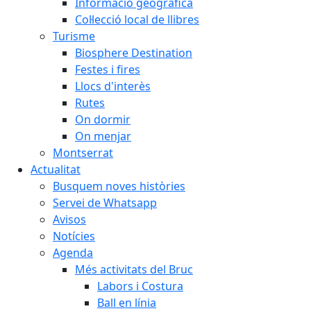
Informació geogràfica
Col·lecció local de llibres
Turisme
Biosphere Destination
Festes i fires
Llocs d'interès
Rutes
On dormir
On menjar
Montserrat
Actualitat
Busquem noves històries
Servei de Whatsapp
Avisos
Notícies
Agenda
Més activitats del Bruc
Labors i Costura
Ball en línia