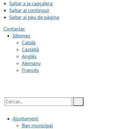
Saltar a la capçalera
Saltar al contingut
Saltar al peu de pàgina
Contactar
Idiomes
Català
Castellà
Anglès
Alemany
Francès
09.08.2026 | 07:20
Cercar:
Ajuntament
Ban municipal