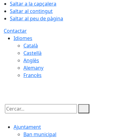
Saltar a la capçalera
Saltar al contingut
Saltar al peu de pàgina
Contactar
Idiomes
Català
Castellà
Anglès
Alemany
Francès
06.08.2026 | 14:11
Cercar:
Ajuntament
Ban municipal