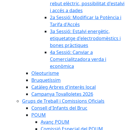
rebut elèctric, possibilitat d'estalvi
i accés a dades
2a Sessió: Modificar la Potència i
Tarifa d'Accés
3a Sessió: Estalvi energètic,
etiquetatge d'electrodomèstics i
bones pràctiques
4a Sessió: Canviar a
Comercialitzadora verda i
econòmica
Oleoturisme
Bruquetíssim
Catàleg Arbres d'interès local
Campanya Tovalloletes 2026
Grups de Treball i Comissions Oficials
Consell d'Infants del Bruc
POUM
Avanç POUM
Comissió Especial del POUM