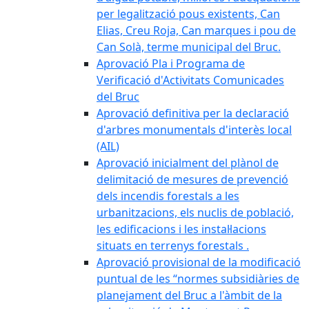
per legalització pous existents, Can
Elias, Creu Roja, Can marques i pou de
Can Solà, terme municipal del Bruc.
Aprovació Pla i Programa de
Verificació d'Activitats Comunicades
del Bruc
Aprovació definitiva per la declaració
d'arbres monumentals d'interès local
(AIL)
Aprovació inicialment del plànol de
delimitació de mesures de prevenció
dels incendis forestals a les
urbanitzacions, els nuclis de població,
les edificacions i les instal·lacions
situats en terrenys forestals .
Aprovació provisional de la modificació
puntual de les “normes subsidiàries de
planejament del Bruc a l'àmbit de la