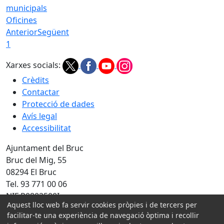
Oficines
Anterior
Següent
1
Xarxes socials:
Crèdits
Contactar
Protecció de dades
Avís legal
Accessibilitat
Ajuntament del Bruc
Bruc del Mig, 55
08294 El Bruc
Tel. 93 771 00 06
NIF P0802500I
Aquest lloc web fa servir cookies pròpies i de tercers per
facilitar-te una experiència de navegació òptima i recollir
Amb la col·laboració de: