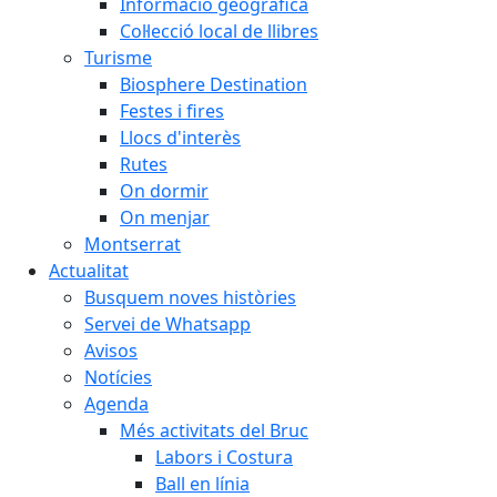
Informació geogràfica
Col·lecció local de llibres
Turisme
Biosphere Destination
Festes i fires
Llocs d'interès
Rutes
On dormir
On menjar
Montserrat
Actualitat
Busquem noves històries
Servei de Whatsapp
Avisos
Notícies
Agenda
Més activitats del Bruc
Labors i Costura
Ball en línia