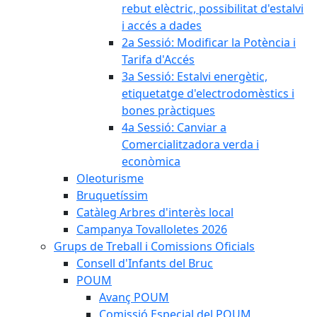
rebut elèctric, possibilitat d'estalvi
i accés a dades
2a Sessió: Modificar la Potència i
Tarifa d'Accés
3a Sessió: Estalvi energètic,
etiquetatge d'electrodomèstics i
bones pràctiques
4a Sessió: Canviar a
Comercialitzadora verda i
econòmica
Oleoturisme
Bruquetíssim
Catàleg Arbres d'interès local
Campanya Tovalloletes 2026
Grups de Treball i Comissions Oficials
Consell d'Infants del Bruc
POUM
Avanç POUM
Comissió Especial del POUM