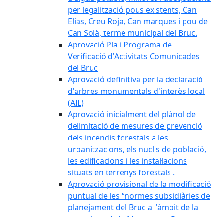
per legalització pous existents, Can
Elias, Creu Roja, Can marques i pou de
Can Solà, terme municipal del Bruc.
Aprovació Pla i Programa de
Verificació d'Activitats Comunicades
del Bruc
Aprovació definitiva per la declaració
d'arbres monumentals d'interès local
(AIL)
Aprovació inicialment del plànol de
delimitació de mesures de prevenció
dels incendis forestals a les
urbanitzacions, els nuclis de població,
les edificacions i les instal·lacions
situats en terrenys forestals .
Aprovació provisional de la modificació
puntual de les “normes subsidiàries de
planejament del Bruc a l'àmbit de la