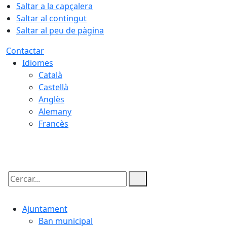
Saltar a la capçalera
Saltar al contingut
Saltar al peu de pàgina
Contactar
Idiomes
Català
Castellà
Anglès
Alemany
Francès
06.08.2026 | 19:01
Cercar:
Ajuntament
Ban municipal