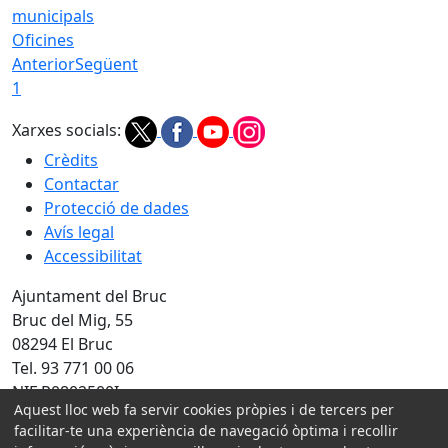
Oficines
Anterior
Següent
1
Xarxes socials:
Crèdits
Contactar
Protecció de dades
Avís legal
Accessibilitat
Ajuntament del Bruc
Bruc del Mig, 55
08294 El Bruc
Tel. 93 771 00 06
NIF P0802500I
Aquest lloc web fa servir cookies pròpies i de tercers per
facilitar-te una experiència de navegació òptima i recollir
Amb la col·laboració de: