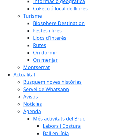
Informació geogràfica
Col·lecció local de llibres
Turisme
Biosphere Destination
Festes i fires
Llocs d'interès
Rutes
On dormir
On menjar
Montserrat
Actualitat
Busquem noves històries
Servei de Whatsapp
Avisos
Notícies
Agenda
Més activitats del Bruc
Labors i Costura
Ball en línia