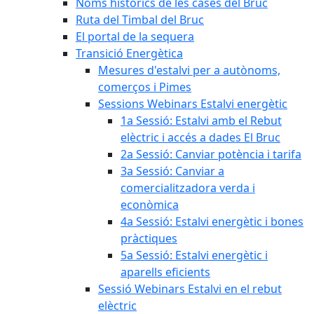
Noms històrics de les cases del Bruc
Ruta del Timbal del Bruc
El portal de la sequera
Transició Energètica
Mesures d'estalvi per a autònoms,
comerços i Pimes
Sessions Webinars Estalvi energètic
1a Sessió: Estalvi amb el Rebut
elèctric i accés a dades El Bruc
2a Sessió: Canviar potència i tarifa
3a Sessió: Canviar a
comercialitzadora verda i
econòmica
4a Sessió: Estalvi energètic i bones
pràctiques
5a Sessió: Estalvi energètic i
aparells eficients
Sessió Webinars Estalvi en el rebut
elèctric