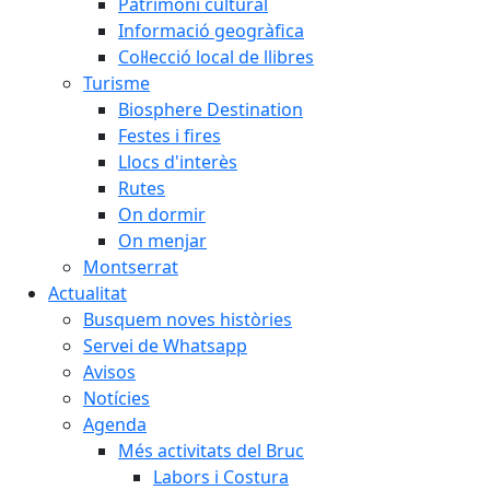
Patrimoni cultural
Informació geogràfica
Col·lecció local de llibres
Turisme
Biosphere Destination
Festes i fires
Llocs d'interès
Rutes
On dormir
On menjar
Montserrat
Actualitat
Busquem noves històries
Servei de Whatsapp
Avisos
Notícies
Agenda
Més activitats del Bruc
Labors i Costura