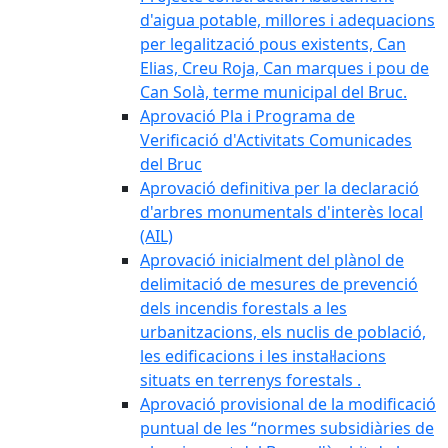
d'aigua potable, millores i adequacions
per legalització pous existents, Can
Elias, Creu Roja, Can marques i pou de
Can Solà, terme municipal del Bruc.
Aprovació Pla i Programa de
Verificació d'Activitats Comunicades
del Bruc
Aprovació definitiva per la declaració
d'arbres monumentals d'interès local
(AIL)
Aprovació inicialment del plànol de
delimitació de mesures de prevenció
dels incendis forestals a les
urbanitzacions, els nuclis de població,
les edificacions i les instal·lacions
situats en terrenys forestals .
Aprovació provisional de la modificació
puntual de les “normes subsidiàries de