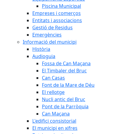
Piscina Municipal
Empreses i comerços
Entitats i associacions
Gestió de Residus
Emergències
Informació del municipi
Història
Audioguia
Fossa de Can Maçana
El Timbaler del Bruc
Can Casas
Font de la Mare de Déu
El rellotge
Nucli antic del Bruc
Pont de la Parròquia
Can Maçana
L'edifici consistorial
El municipi en xifres