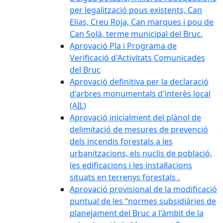
per legalització pous existents, Can
Elias, Creu Roja, Can marques i pou de
Can Solà, terme municipal del Bruc.
Aprovació Pla i Programa de
Verificació d'Activitats Comunicades
del Bruc
Aprovació definitiva per la declaració
d'arbres monumentals d'interès local
(AIL)
Aprovació inicialment del plànol de
delimitació de mesures de prevenció
dels incendis forestals a les
urbanitzacions, els nuclis de població,
les edificacions i les instal·lacions
situats en terrenys forestals .
Aprovació provisional de la modificació
puntual de les “normes subsidiàries de
planejament del Bruc a l'àmbit de la