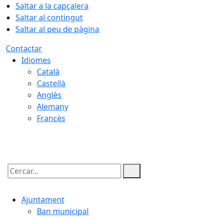
Saltar a la capçalera
Saltar al contingut
Saltar al peu de pàgina
Contactar
Idiomes
Català
Castellà
Anglès
Alemany
Francès
07.08.2026 | 10:22
Cercar:
Ajuntament
Ban municipal