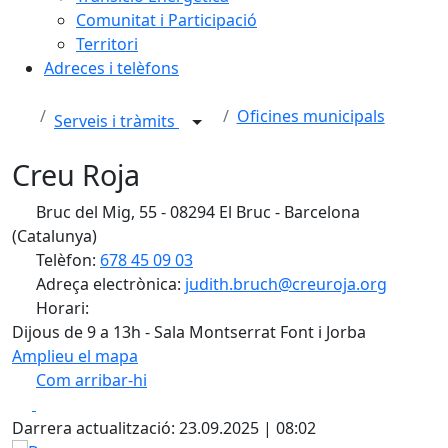
Comunitat i Participació
Territori
Adreces i telèfons
Oficines municipals
Serveis i tràmits
Creu Roja
Bruc del Mig, 55 - 08294 El Bruc - Barcelona
(Catalunya)
Telèfon:
678 45 09 03
Adreça electrònica:
judith.bruch@creuroja.org
Horari:
Dijous de 9 a 13h - Sala Montserrat Font i Jorba
Amplieu el mapa
Com arribar-hi
Leaflet
| ©
OpenStreetMap
contributors
Facebook
X
+
Darrera actualització: 23.09.2025 | 08:02