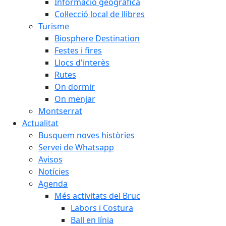
Informació geogràfica
Col·lecció local de llibres
Turisme
Biosphere Destination
Festes i fires
Llocs d'interès
Rutes
On dormir
On menjar
Montserrat
Actualitat
Busquem noves històries
Servei de Whatsapp
Avisos
Notícies
Agenda
Més activitats del Bruc
Labors i Costura
Ball en línia