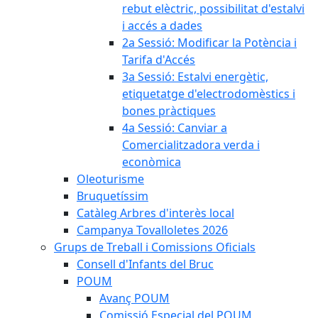
rebut elèctric, possibilitat d'estalvi
i accés a dades
2a Sessió: Modificar la Potència i
Tarifa d'Accés
3a Sessió: Estalvi energètic,
etiquetatge d'electrodomèstics i
bones pràctiques
4a Sessió: Canviar a
Comercialitzadora verda i
econòmica
Oleoturisme
Bruquetíssim
Catàleg Arbres d'interès local
Campanya Tovalloletes 2026
Grups de Treball i Comissions Oficials
Consell d'Infants del Bruc
POUM
Avanç POUM
Comissió Especial del POUM