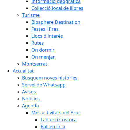
Informació geogràfica
Col·lecció local de llibres
Turisme
Biosphere Destination
Festes i fires
Llocs d'interès
Rutes
On dormir
On menjar
Montserrat
Actualitat
Busquem noves històries
Servei de Whatsapp
Avisos
Notícies
Agenda
Més activitats del Bruc
Labors i Costura
Ball en línia