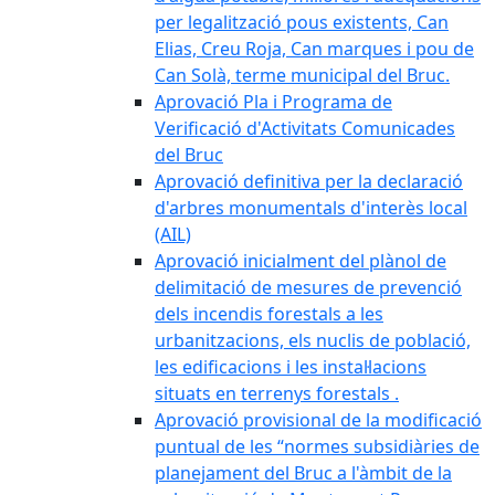
per legalització pous existents, Can
Elias, Creu Roja, Can marques i pou de
Can Solà, terme municipal del Bruc.
Aprovació Pla i Programa de
Verificació d'Activitats Comunicades
del Bruc
Aprovació definitiva per la declaració
d'arbres monumentals d'interès local
(AIL)
Aprovació inicialment del plànol de
delimitació de mesures de prevenció
dels incendis forestals a les
urbanitzacions, els nuclis de població,
les edificacions i les instal·lacions
situats en terrenys forestals .
Aprovació provisional de la modificació
puntual de les “normes subsidiàries de
planejament del Bruc a l'àmbit de la