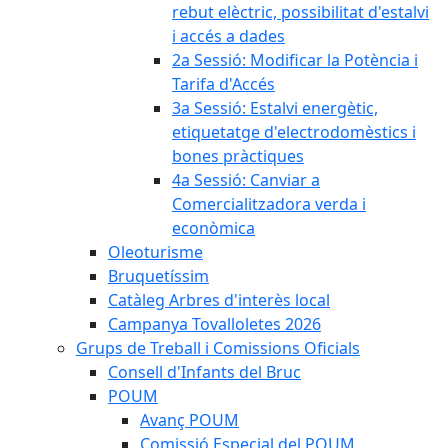
rebut elèctric, possibilitat d'estalvi
i accés a dades
2a Sessió: Modificar la Potència i
Tarifa d'Accés
3a Sessió: Estalvi energètic,
etiquetatge d'electrodomèstics i
bones pràctiques
4a Sessió: Canviar a
Comercialitzadora verda i
econòmica
Oleoturisme
Bruquetíssim
Catàleg Arbres d'interès local
Campanya Tovalloletes 2026
Grups de Treball i Comissions Oficials
Consell d'Infants del Bruc
POUM
Avanç POUM
Comissió Especial del POUM