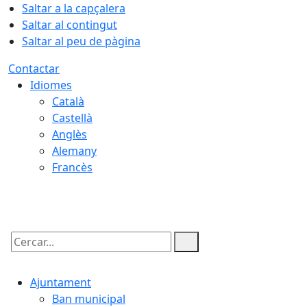
Saltar a la capçalera
Saltar al contingut
Saltar al peu de pàgina
Contactar
Idiomes
Català
Castellà
Anglès
Alemany
Francès
07.08.2026 | 23:31
Cercar:
Ajuntament
Ban municipal