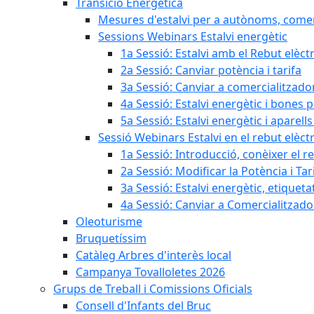
Transició Energètica
Mesures d'estalvi per a autònoms, come
Sessions Webinars Estalvi energètic
1a Sessió: Estalvi amb el Rebut elèctr
2a Sessió: Canviar potència i tarifa
3a Sessió: Canviar a comercialitzad
4a Sessió: Estalvi energètic i bones 
5a Sessió: Estalvi energètic i aparells
Sessió Webinars Estalvi en el rebut elèctr
1a Sessió: Introducció, conèixer el reb
2a Sessió: Modificar la Potència i Tar
3a Sessió: Estalvi energètic, etique
4a Sessió: Canviar a Comercialitzad
Oleoturisme
Bruquetíssim
Catàleg Arbres d'interès local
Campanya Tovalloletes 2026
Grups de Treball i Comissions Oficials
Consell d'Infants del Bruc