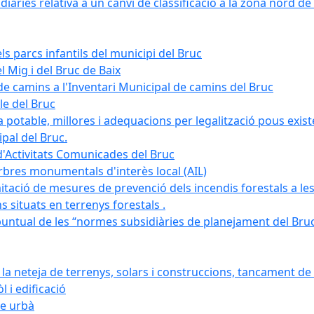
àries relativa a un canvi de classificació a la zona nord de 
ls parcs infantils del municipi del Bruc
l Mig i del Bruc de Baix
e camins a l'Inventari Municipal de camins del Bruc
le del Bruc
potable, millores i adequacions per legalització pous existe
pal del Bruc.
d'Activitats Comunicades del Bruc
arbres monumentals d'interès local (AIL)
itació de mesures de prevenció dels incendis forestals a les
ons situats en terrenys forestals .
puntual de les “normes subsidiàries de planejament del Bruc 
 neteja de terrenys, solars i construccions, tancament de 
 i edificació
ge urbà