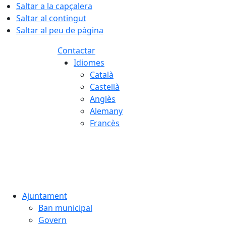
Saltar a la capçalera
Saltar al contingut
Saltar al peu de pàgina
Contactar
Idiomes
Català
Castellà
Anglès
Alemany
Francès
08.08.2026 | 05:39
Ajuntament
Ban municipal
Govern