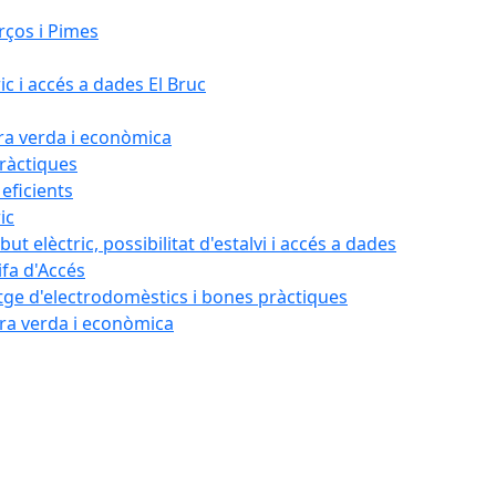
rços i Pimes
ic i accés a dades El Bruc
ora verda i econòmica
pràctiques
 eficients
ic
ut elèctric, possibilitat d'estalvi i accés a dades
ifa d'Accés
tatge d'electrodomèstics i bones pràctiques
ora verda i econòmica