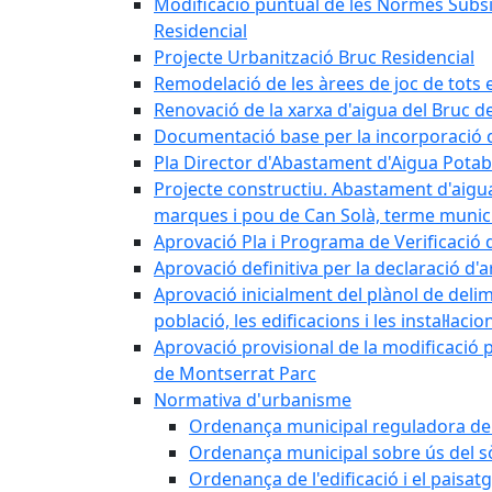
Modificació puntual de les Normes Subsidi
Residencial
Projecte Urbanització Bruc Residencial
Remodelació de les àrees de joc de tots e
Renovació de la xarxa d'aigua del Bruc de
Documentació base per la incorporació d
Pla Director d'Abastament d'Aigua Potab
Projecte constructiu. Abastament d'aigua 
marques i pou de Can Solà, terme munici
Aprovació Pla i Programa de Verificació 
Aprovació definitiva per la declaració d'
Aprovació inicialment del plànol de delim
població, les edificacions i les instal·laci
Aprovació provisional de la modificació 
de Montserrat Parc
Normativa d'urbanisme
Ordenança municipal reguladora de la
Ordenança municipal sobre ús del sòl
Ordenança de l'edificació i el paisat