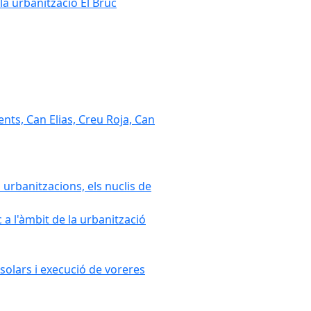
la urbanització El Bruc
nts, Can Elias, Creu Roja, Can
 urbanitzacions, els nuclis de
a l'àmbit de la urbanització
solars i execució de voreres