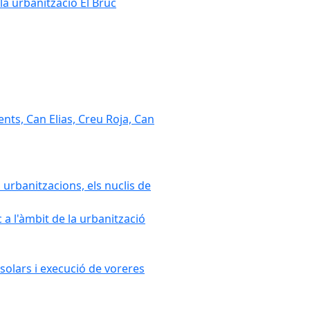
la urbanització El Bruc
nts, Can Elias, Creu Roja, Can
 urbanitzacions, els nuclis de
a l'àmbit de la urbanització
solars i execució de voreres