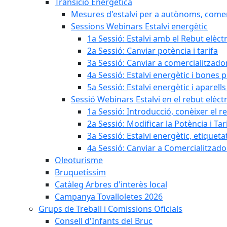
Transició Energètica
Mesures d'estalvi per a autònoms, come
Sessions Webinars Estalvi energètic
1a Sessió: Estalvi amb el Rebut elèctr
2a Sessió: Canviar potència i tarifa
3a Sessió: Canviar a comercialitzad
4a Sessió: Estalvi energètic i bones 
5a Sessió: Estalvi energètic i aparells
Sessió Webinars Estalvi en el rebut elèctr
1a Sessió: Introducció, conèixer el reb
2a Sessió: Modificar la Potència i Tar
3a Sessió: Estalvi energètic, etique
4a Sessió: Canviar a Comercialitzad
Oleoturisme
Bruquetíssim
Catàleg Arbres d'interès local
Campanya Tovalloletes 2026
Grups de Treball i Comissions Oficials
Consell d'Infants del Bruc