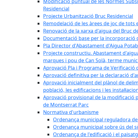
Modificació puntual de les Normes Subsidi
Residencial
Projecte Urbanització Bruc Residencial
Remodelació de les àrees de joc de tots e
Renovació de la xarxa d'aigua del Bruc de
Documentació base per la incorporació d
Pla Director d'Abastament d'Aigua Potab
Projecte constructiu. Abastament d'aigua 
marques i pou de Can Solà, terme munici
Aprovació Pla i Programa de Verificació 
Aprovació definitiva per la declaració d'
Aprovació inicialment del plànol de delim
població, les edificacions i les instal·laci
Aprovació provisional de la modificació 
de Montserrat Parc
Normativa d'urbanisme
Ordenança municipal reguladora de la
Ordenança municipal sobre ús del sòl
Ordenança de l'edificació i el paisat