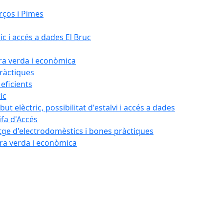
rços i Pimes
ic i accés a dades El Bruc
ora verda i econòmica
pràctiques
 eficients
ic
ut elèctric, possibilitat d'estalvi i accés a dades
ifa d'Accés
tatge d'electrodomèstics i bones pràctiques
ora verda i econòmica