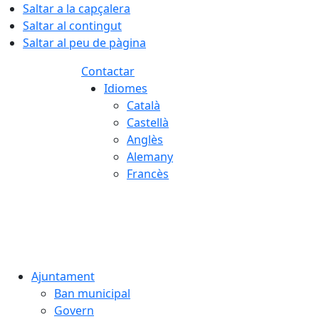
Saltar a la capçalera
Saltar al contingut
Saltar al peu de pàgina
Contactar
Idiomes
Català
Castellà
Anglès
Alemany
Francès
07.08.2026 | 04:25
Ajuntament
Ban municipal
Govern