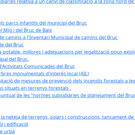
àries relativa a un canvi de classificació a la zona nord de 
ls parcs infantils del municipi del Bruc
l Mig i del Bruc de Baix
e camins a l'Inventari Municipal de camins del Bruc
le del Bruc
potable, millores i adequacions per legalització pous existe
pal del Bruc.
d'Activitats Comunicades del Bruc
arbres monumentals d'interès local (AIL)
itació de mesures de prevenció dels incendis forestals a les
ons situats en terrenys forestals .
puntual de les “normes subsidiàries de planejament del Bruc 
 neteja de terrenys, solars i construccions, tancament de 
 i edificació
ge urbà