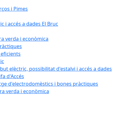
rços i Pimes
ic i accés a dades El Bruc
ora verda i econòmica
pràctiques
 eficients
ic
ut elèctric, possibilitat d'estalvi i accés a dades
ifa d'Accés
tatge d'electrodomèstics i bones pràctiques
ora verda i econòmica