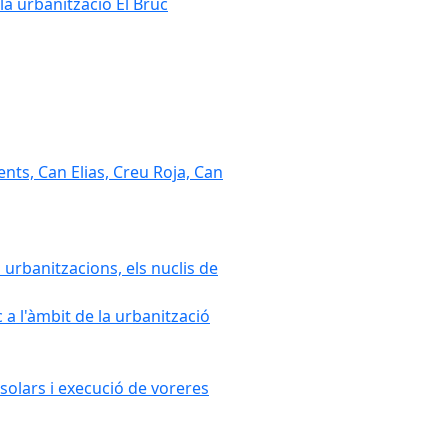
la urbanització El Bruc
nts, Can Elias, Creu Roja, Can
 urbanitzacions, els nuclis de
a l'àmbit de la urbanització
solars i execució de voreres