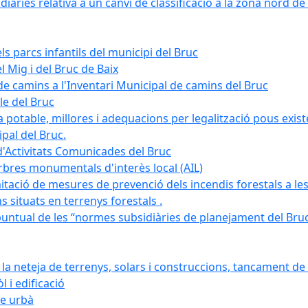
àries relativa a un canvi de classificació a la zona nord de 
ls parcs infantils del municipi del Bruc
l Mig i del Bruc de Baix
e camins a l'Inventari Municipal de camins del Bruc
le del Bruc
potable, millores i adequacions per legalització pous existe
pal del Bruc.
d'Activitats Comunicades del Bruc
arbres monumentals d'interès local (AIL)
itació de mesures de prevenció dels incendis forestals a les
ons situats en terrenys forestals .
puntual de les “normes subsidiàries de planejament del Bruc 
 neteja de terrenys, solars i construccions, tancament de 
 i edificació
ge urbà