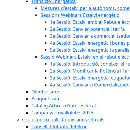
Transició Energètica
Mesures d'estalvi per a autònoms, come
Sessions Webinars Estalvi energètic
1a Sessió: Estalvi amb el Rebut elèctr
2a Sessió: Canviar potència i tarifa
3a Sessió: Canviar a comercialitzad
4a Sessió: Estalvi energètic i bones 
5a Sessió: Estalvi energètic i aparells
Sessió Webinars Estalvi en el rebut elèctr
1a Sessió: Introducció, conèixer el reb
2a Sessió: Modificar la Potència i Tar
3a Sessió: Estalvi energètic, etique
4a Sessió: Canviar a Comercialitzad
Oleoturisme
Bruquetíssim
Catàleg Arbres d'interès local
Campanya Tovalloletes 2026
Grups de Treball i Comissions Oficials
Consell d'Infants del Bruc