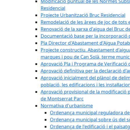
Modificació puntual de les Normes Subsidi
Residencial
Projecte Urbanització Bruc Residencial
Remodelació de les àrees de joc de tots e
Renovació de la xarxa d'aigua del Bruc de
Documentació base per la incorporació d
Pla Director d'Abastament d'Aigua Potab
Projecte constructiu. Abastament d'aigua 
marques i pou de Can Solà, terme munici
Aprovació Pla i Programa de Verificació 
Aprovació definitiva per la declaració d'
Aprovació inicialment del plànol de delim
població, les edificacions i les instal·laci
Aprovació provisional de la modificació 
de Montserrat Parc
Normativa d'urbanisme
Ordenança municipal reguladora de la
Ordenança municipal sobre ús del sòl
Ordenança de l'edificació i el paisat