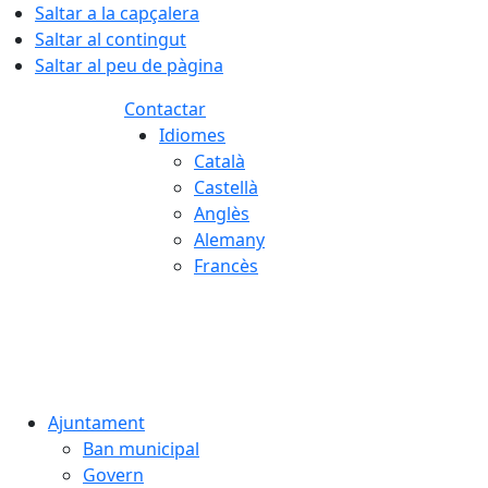
Saltar a la capçalera
Saltar al contingut
Saltar al peu de pàgina
Contactar
Idiomes
Català
Castellà
Anglès
Alemany
Francès
09.08.2026 | 11:46
Ajuntament
Ban municipal
Govern