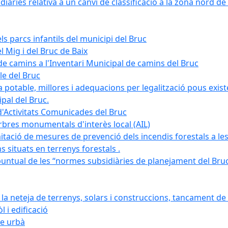
àries relativa a un canvi de classificació a la zona nord de 
ls parcs infantils del municipi del Bruc
l Mig i del Bruc de Baix
e camins a l'Inventari Municipal de camins del Bruc
le del Bruc
potable, millores i adequacions per legalització pous existe
pal del Bruc.
d'Activitats Comunicades del Bruc
arbres monumentals d'interès local (AIL)
itació de mesures de prevenció dels incendis forestals a les
ons situats en terrenys forestals .
puntual de les “normes subsidiàries de planejament del Bruc 
 neteja de terrenys, solars i construccions, tancament de 
 i edificació
ge urbà