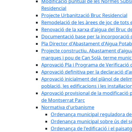
Modificació puntual de les Normes Subsidi
Residencial
Projecte Urbanització Bruc Residencial
Remodelació de les àrees de joc de tots e
Renovació de la xarxa d'aigua del Bruc de
Documentació base per la incorporació d
Pla Director d'Abastament d'Aigua Potab
Projecte constructiu. Abastament d'aigua 
marques i pou de Can Solà, terme munici
Aprovació Pla i Programa de Verificació 
Aprovació definitiva per la declaració d'
Aprovació inicialment del plànol de delim
població, les edificacions i les instal·laci
Aprovació provisional de la modificació 
de Montserrat Parc
Normativa d'urbanisme
Ordenança municipal reguladora de la
Ordenança municipal sobre ús del sòl
Ordenança de l'edificació i el paisat