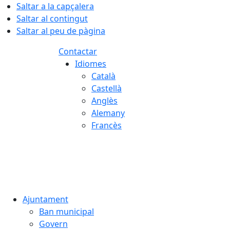
Saltar a la capçalera
Saltar al contingut
Saltar al peu de pàgina
Contactar
Idiomes
Català
Castellà
Anglès
Alemany
Francès
06.08.2026 | 19:15
Ajuntament
Ban municipal
Govern