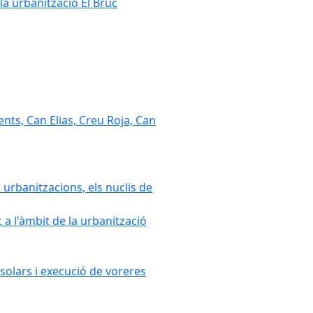
la urbanització El Bruc
nts, Can Elias, Creu Roja, Can
 urbanitzacions, els nuclis de
a l'àmbit de la urbanització
solars i execució de voreres