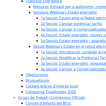
Transició Energètica
Mesures d'estalvi per a autònoms, come
Sessions Webinars Estalvi energètic
1a Sessió: Estalvi amb el Rebut elèctr
2a Sessió: Canviar potència i tarifa
3a Sessió: Canviar a comercialitzad
4a Sessió: Estalvi energètic i bones 
5a Sessió: Estalvi energètic i aparells
Sessió Webinars Estalvi en el rebut elèctr
1a Sessió: Introducció, conèixer el reb
2a Sessió: Modificar la Potència i Tar
3a Sessió: Estalvi energètic, etique
4a Sessió: Canviar a Comercialitzad
Oleoturisme
Bruquetíssim
Catàleg Arbres d'interès local
Campanya Tovalloletes 2026
Grups de Treball i Comissions Oficials
Consell d'Infants del Bruc