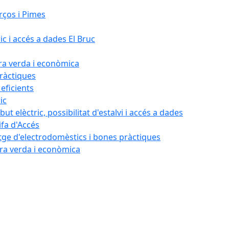
rços i Pimes
ic i accés a dades El Bruc
ora verda i econòmica
pràctiques
 eficients
ic
ut elèctric, possibilitat d'estalvi i accés a dades
ifa d'Accés
tatge d'electrodomèstics i bones pràctiques
ora verda i econòmica