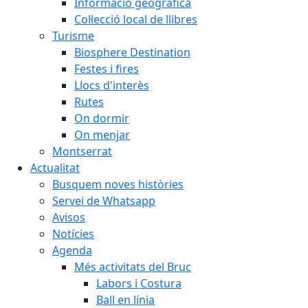
Informació geogràfica
Col·lecció local de llibres
Turisme
Biosphere Destination
Festes i fires
Llocs d'interès
Rutes
On dormir
On menjar
Montserrat
Actualitat
Busquem noves històries
Servei de Whatsapp
Avisos
Notícies
Agenda
Més activitats del Bruc
Labors i Costura
Ball en línia