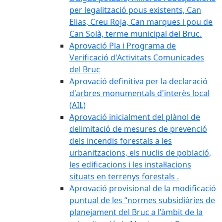
per legalització pous existents, Can
Elias, Creu Roja, Can marques i pou de
Can Solà, terme municipal del Bruc.
Aprovació Pla i Programa de
Verificació d'Activitats Comunicades
del Bruc
Aprovació definitiva per la declaració
d'arbres monumentals d'interès local
(AIL)
Aprovació inicialment del plànol de
delimitació de mesures de prevenció
dels incendis forestals a les
urbanitzacions, els nuclis de població,
les edificacions i les instal·lacions
situats en terrenys forestals .
Aprovació provisional de la modificació
puntual de les “normes subsidiàries de
planejament del Bruc a l'àmbit de la