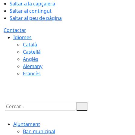
Saltar a la capçalera
Saltar al contingut
Saltar al peu de pàgina
Contactar
Idiomes
Català
Castellà
Anglès
Alemany
Francès
07.08.2026 | 03:01
Cercar:
Ajuntament
Ban municipal