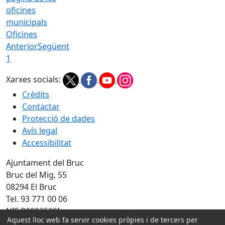
Oficines
Anterior
Següent
1
Xarxes socials:
Crèdits
Contactar
Protecció de dades
Avís legal
Accessibilitat
Ajuntament del Bruc
Bruc del Mig, 55
08294 El Bruc
Tel. 93 771 00 06
NIF P0802500I
Aquest lloc web fa servir cookies pròpies i de tercers per