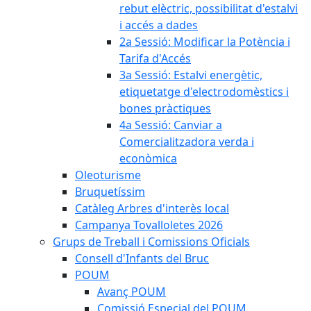
rebut elèctric, possibilitat d'estalvi
i accés a dades
2a Sessió: Modificar la Potència i
Tarifa d'Accés
3a Sessió: Estalvi energètic,
etiquetatge d'electrodomèstics i
bones pràctiques
4a Sessió: Canviar a
Comercialitzadora verda i
econòmica
Oleoturisme
Bruquetíssim
Catàleg Arbres d'interès local
Campanya Tovalloletes 2026
Grups de Treball i Comissions Oficials
Consell d'Infants del Bruc
POUM
Avanç POUM
Comissió Especial del POUM