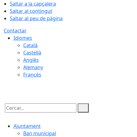
Saltar a la capçalera
Saltar al contingut
Saltar al peu de pàgina
Contactar
Idiomes
Català
Castellà
Anglès
Alemany
Francès
09.08.2026 | 04:02
Cercar:
Ajuntament
Ban municipal