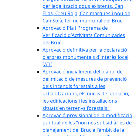
per legalització pous existents, Can
Elias, Creu Roja, Can marques i pou de
Can Solà, terme municipal del Bruc.
Aprovació Pla i Programa de
Verificació d'Activitats Comunicades
del Bruc
Aprovació definitiva per la declaració
d'arbres monumentals d'interès local
(AIL)
Aprovació inicialment del plànol de
delimitació de mesures de prevenció
dels incendis forestals a les
urbanitzacions, els nuclis de població,
les edificacions i les instal·lacions
situats en terrenys forestals .
Aprovació provisional de la modificació
puntual de les “normes subsidiàries de
planejament del Bruc a l'àmbit de la