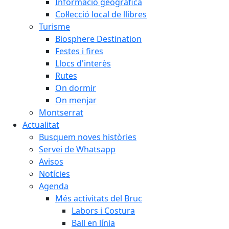
Informació geogràfica
Col·lecció local de llibres
Turisme
Biosphere Destination
Festes i fires
Llocs d'interès
Rutes
On dormir
On menjar
Montserrat
Actualitat
Busquem noves històries
Servei de Whatsapp
Avisos
Notícies
Agenda
Més activitats del Bruc
Labors i Costura
Ball en línia