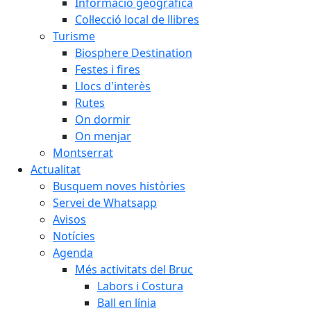
Informació geogràfica
Col·lecció local de llibres
Turisme
Biosphere Destination
Festes i fires
Llocs d'interès
Rutes
On dormir
On menjar
Montserrat
Actualitat
Busquem noves històries
Servei de Whatsapp
Avisos
Notícies
Agenda
Més activitats del Bruc
Labors i Costura
Ball en línia