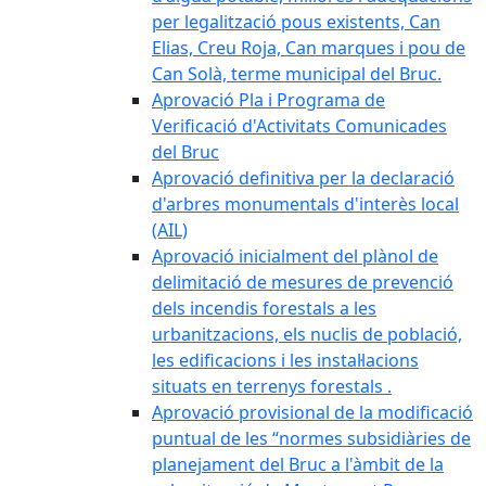
per legalització pous existents, Can
Elias, Creu Roja, Can marques i pou de
Can Solà, terme municipal del Bruc.
Aprovació Pla i Programa de
Verificació d'Activitats Comunicades
del Bruc
Aprovació definitiva per la declaració
d'arbres monumentals d'interès local
(AIL)
Aprovació inicialment del plànol de
delimitació de mesures de prevenció
dels incendis forestals a les
urbanitzacions, els nuclis de població,
les edificacions i les instal·lacions
situats en terrenys forestals .
Aprovació provisional de la modificació
puntual de les “normes subsidiàries de
planejament del Bruc a l'àmbit de la