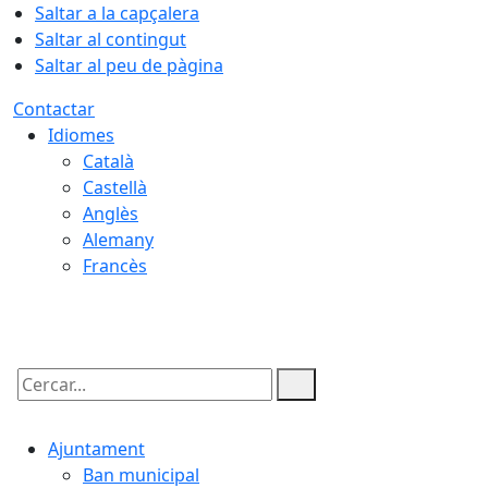
Saltar a la capçalera
Saltar al contingut
Saltar al peu de pàgina
Contactar
Idiomes
Català
Castellà
Anglès
Alemany
Francès
07.08.2026 | 18:18
Cercar:
Ajuntament
Ban municipal