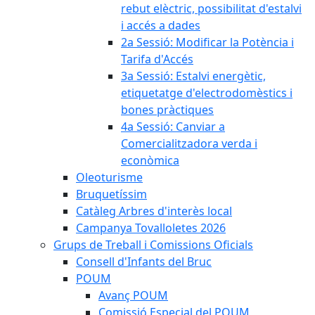
rebut elèctric, possibilitat d'estalvi
i accés a dades
2a Sessió: Modificar la Potència i
Tarifa d'Accés
3a Sessió: Estalvi energètic,
etiquetatge d'electrodomèstics i
bones pràctiques
4a Sessió: Canviar a
Comercialitzadora verda i
econòmica
Oleoturisme
Bruquetíssim
Catàleg Arbres d'interès local
Campanya Tovalloletes 2026
Grups de Treball i Comissions Oficials
Consell d'Infants del Bruc
POUM
Avanç POUM
Comissió Especial del POUM