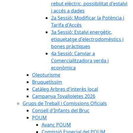
rebut elèctric, possibilitat d'estalvi
i accés a dades
2a Sessió: Modificar la Potència i
Tarifa d'Accés
3a Sessió: Estalvi energètic,
etiquetatge d'electrodomèstics i
bones pràctiques
4a Sessió: Canviar a
Comercialitzadora verda i
econòmica
Oleoturisme
Bruquetíssim
Catàleg Arbres d'interès local
Campanya Tovalloletes 2026
Grups de Treball i Comissions Oficials
Consell d'Infants del Bruc
POUM
Avanç POUM
Comissió Especial del POUM