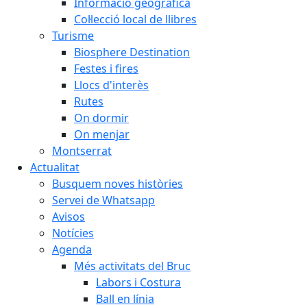
Informació geogràfica
Col·lecció local de llibres
Turisme
Biosphere Destination
Festes i fires
Llocs d'interès
Rutes
On dormir
On menjar
Montserrat
Actualitat
Busquem noves històries
Servei de Whatsapp
Avisos
Notícies
Agenda
Més activitats del Bruc
Labors i Costura
Ball en línia