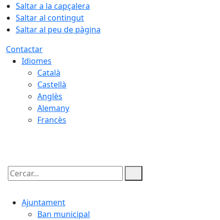
Saltar a la capçalera
Saltar al contingut
Saltar al peu de pàgina
Contactar
Idiomes
Català
Castellà
Anglès
Alemany
Francès
10.08.2026 | 11:31
Cercar:
Ajuntament
Ban municipal