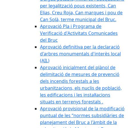
per legalització pous existents, Can
Elias, Creu Roja, Can marques i pou de
Can Solà, terme municipal del Bruc.
Aprovació Pla i Programa de
Verificació d'Activitats Comunicades
del Bruc
Aprovació definitiva per la declaració
d'arbres monumentals d'interès local
(AIL)
Aprovació inicialment del plànol de
delimitació de mesures de prevenció
dels incendis forestals a les
urbanitzacions, els nuclis de població,
les edificacions i les instal·lacions
situats en terrenys forestals .
Aprovació provisional de la modificació
puntual de les “normes subsidiàries de
planejament del Bruc a l'àmbit de la